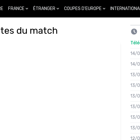
FRANCE
ÉTRANGER
COUPES D'EUROPE
INTERNATIONA
RE
otes du match
Télé
14/
14/
13/
13/
13/
13/
13/
13/
12/