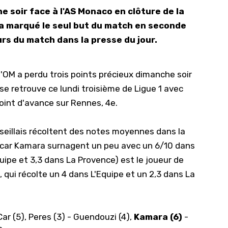
he soir face à l'AS Monaco en clôture de la
10/
 a marqué le seul but du match en seconde
09/
rs du match dans la presse du jour.
09/
09/
'OM a perdu trois points précieux dimanche soir
09/
 se retrouve
ce lundi troisième de Ligue 1
avec
09/
point d'avance sur Rennes, 4e.
09/
seillais récoltent des notes moyennes dans la
08/
acar Kamara surnagent un peu avec un 6/10 dans
uipe et 3,3 dans La Provence) est le joueur de
, qui récolte un 4 dans L'Equipe et un 2,3 dans La
-Car (5), Peres (3) - Guendouzi (4),
Kamara (6)
-