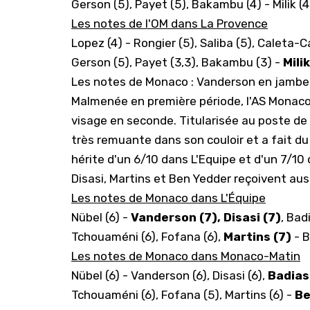
Gerson (5), Payet (5), Bakambu (4) - Milik (4
Les notes de l'OM dans La Provence
Lopez (4) - Rongier (5), Saliba (5), Caleta-C
Gerson (5), Payet (3,3), Bakambu (3) -
Mili
Les notes de Monaco : Vanderson en jambe
Malmenée en première période, l'AS Monaco a
visage en seconde. Titularisée au poste de l
très remuante dans son couloir et a fait d
hérite d'un 6/10 dans L'Equipe et d'un 7/
Disasi, Martins et Ben Yedder reçoivent aus
Les notes de Monaco dans L'Équipe
Nübel (6) -
Vanderson (7), Disasi (7)
, Bad
Tchouaméni (6), Fofana (6),
Martins (7)
- B
Les notes de Monaco dans Monaco-Matin
Nübel (6) - Vanderson (6), Disasi (6),
Badiash
Tchouaméni (6), Fofana (5), Martins (6) -
Be