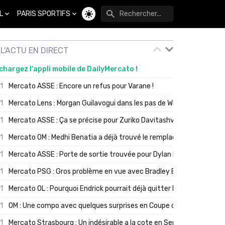
L
PARIS SPORTIFS
Changer de thème
L'ACTU EN DIRECT
chargez l'appli mobile de DailyMercato !
01
Mercato ASSE : Encore un refus pour Varane !
01
Mercato Lens : Morgan Guilavogui dans les pas de Will Still ?
01
Mercato ASSE : Ça se précise pour Zuriko Davitashvili
01
Mercato OM : Medhi Benatia a déjà trouvé le remplaçant de Robinio
01
Mercato ASSE : Porte de sortie trouvée pour Dylan Batubinsika
01
Mercato PSG : Gros problème en vue avec Bradley Barcola ?
01
Mercato OL : Pourquoi Endrick pourrait déjà quitter Lyon en janvier
01
OM : Une compo avec quelques surprises en Coupe de France
01
Mercato Strasbourg : Un indésirable a la cote en Serie A