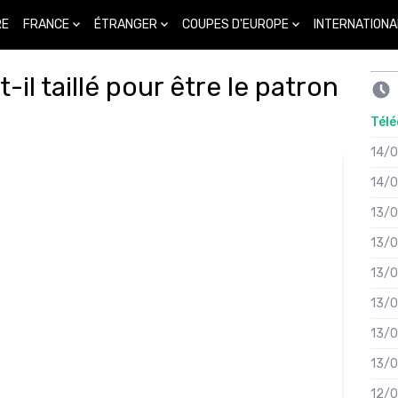
FRANCE
ÉTRANGER
COUPES D'EUROPE
INTERNATIONA
RE
il taillé pour être le patron
Télé
14/
14/
13/
13/
13/
13/
13/
13/
12/