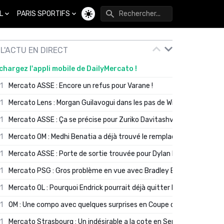
L
PARIS SPORTIFS
Changer de thème
L'ACTU EN DIRECT
chargez l'appli mobile de DailyMercato !
01
Mercato ASSE : Encore un refus pour Varane !
01
Mercato Lens : Morgan Guilavogui dans les pas de Will Still ?
01
Mercato ASSE : Ça se précise pour Zuriko Davitashvili
01
Mercato OM : Medhi Benatia a déjà trouvé le remplaçant de Robinio
01
Mercato ASSE : Porte de sortie trouvée pour Dylan Batubinsika
01
Mercato PSG : Gros problème en vue avec Bradley Barcola ?
01
Mercato OL : Pourquoi Endrick pourrait déjà quitter Lyon en janvier
01
OM : Une compo avec quelques surprises en Coupe de France
01
Mercato Strasbourg : Un indésirable a la cote en Serie A