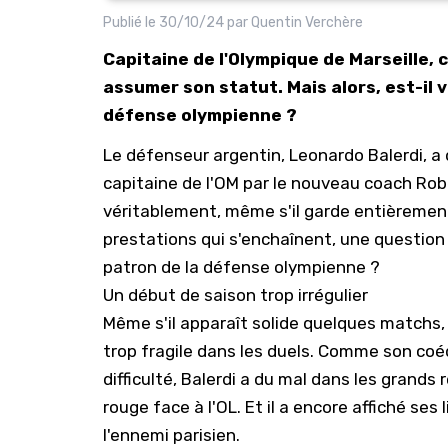
Publié le
30/10/24
par
Quentin Verchère
Capitaine de l'Olympique de Marseille, 
assumer son statut. Mais alors, est-il v
défense olympienne ?
Le défenseur argentin, Leonardo Balerdi, a
capitaine de l'OM par le nouveau coach Robe
véritablement, même s'il garde entièrement
prestations qui s'enchaînent, une question p
patron de la défense olympienne ?
Un début de saison trop irrégulier
Même s'il apparaît solide quelques matchs, 
trop fragile dans les duels.
Comme son coéq
difficulté
, Balerdi a du mal dans les grands
rouge face à l'
OL
. Et il a encore affiché se
l'ennemi parisien.