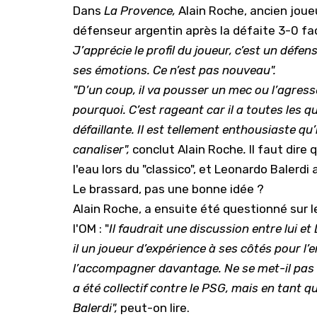
Dans
La Provence,
Alain Roche, ancien joue
défenseur argentin après la défaite 3-0 fac
J’apprécie le profil du joueur, c’est un défe
ses émotions. Ce n’est pas nouveau".
"D’un coup, il va pousser un mec ou l’agre
pourquoi. C’est rageant car il a toutes les q
défaillante. Il est tellement enthousiaste qu’i
canaliser",
conclut Alain Roche
.
Il faut dire
l'eau lors du "classico", et
Leonardo Balerdi
a
Le brassard, pas une bonne idée ?
Alain Roche, a ensuite été questionné sur l
l'
OM
: "
Il faudrait une discussion entre lui et
il un joueur d’expérience à ses côtés pour l’e
l’accompagner davantage. Ne se met-il pas tr
a été collectif contre le PSG, mais en tant 
Balerdi",
peut-on lire.