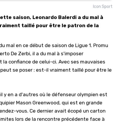
Icon Sport
10/
cette saison, Leonardo Balerdi a du mal à
09/
raiment taillé pour être le patron de la
09/
09/
 du mal en ce début de saison de
Ligue 1
. Promu
09/
rto De Zerbi, il a du mal à s'imposer
09/
 la confiance de celui-ci. Avec ses mauvaises
09/
eut se poser : est-il vraiment taillé pour être le
08/
il y en a d'autres où le défenseur olympien est
uipier Mason Greenwood, qui est en grande
 rendez-vous. Ce dernier avait écopé un carton
s limites lors de la rencontre précédente face à