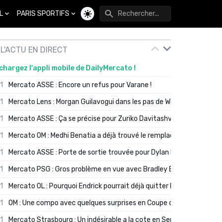
L
PARIS SPORTIFS
Changer de thème
L'ACTU EN DIRECT
chargez l'appli mobile de DailyMercato !
01
Mercato ASSE : Encore un refus pour Varane !
01
Mercato Lens : Morgan Guilavogui dans les pas de Will Still ?
01
Mercato ASSE : Ça se précise pour Zuriko Davitashvili
01
Mercato OM : Medhi Benatia a déjà trouvé le remplaçant de Robinio
01
Mercato ASSE : Porte de sortie trouvée pour Dylan Batubinsika
01
Mercato PSG : Gros problème en vue avec Bradley Barcola ?
01
Mercato OL : Pourquoi Endrick pourrait déjà quitter Lyon en janvier
01
OM : Une compo avec quelques surprises en Coupe de France
01
Mercato Strasbourg : Un indésirable a la cote en Serie A