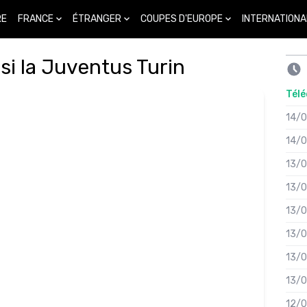
FRANCE
ÉTRANGER
COUPES D'EUROPE
INTERNATIONA
RE
si la Juventus Turin
Télé
14/
14/
13/
13/
13/
13/
13/
13/
12/