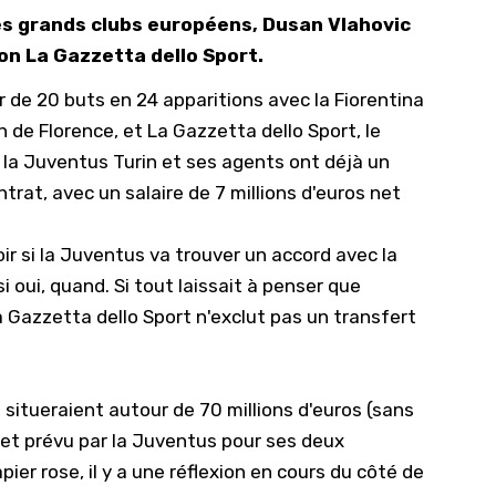
es grands clubs européens, Dusan Vlahovic
10/
on La Gazzetta dello Sport.
09/
 de 20 buts en 24 apparitions avec la Fiorentina
09/
n de Florence, et
La Gazzetta dello Sport
, le
09/
e la Juventus Turin et ses agents ont déjà un
09/
ntrat, avec un salaire de 7 millions d'euros net
09/
09/
r si la Juventus va trouver un accord avec la
si oui, quand. Si tout laissait à penser que
08/
, La Gazzetta dello Sport n'exclut pas un transfert
 situeraient autour de 70 millions d'euros (sans
dget prévu par la Juventus pour ses deux
ier rose, il y a une réflexion en cours du côté de