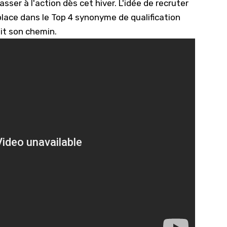
ser à l'action dès cet hiver. L'idée de recruter
place dans le Top 4 synonyme de qualification
it son chemin.