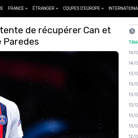
FRANCE
ÉTRANGER
COUPES D'EUROPE
INTERNATIONA
RE
tente de récupérer Can et
e Paredes
Télé
14/
14/
13/
13/
13/
13/
13/
13/
12/