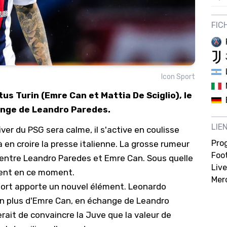
12/
FIC
12/
12/
12/
Icon Sport
12/
us Turin (Emre Can et Mattia De Sciglio), le
11/0
ange de Leandro Paredes.
11/0
LIE
er du PSG sera calme, il s'active en coulisse
11/0
Pro
à en croire la presse italienne. La grosse rumeur
11/0
Foot
entre Leandro Paredes et Emre Can. Sous quelle
Live
10/
tent en ce moment.
Mer
 Sport apporte un nouvel élément. Leonardo
10/
 en plus d'Emre Can, en échange de Leandro
10/
erait de convaincre la Juve que la valeur de
10/