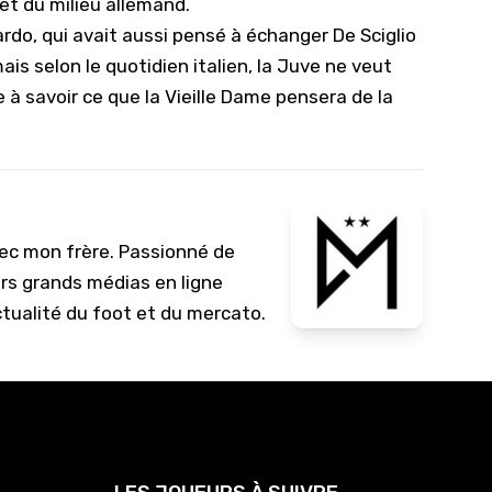
n et du milieu allemand.
10/
do, qui avait aussi pensé à échanger De Sciglio
09/
s selon le quotidien italien, la Juve ne veut
 à savoir ce que la Vieille Dame pensera de la
09/
09/
09/
09/
vec mon frère. Passionné de
09/
urs grands médias en ligne
08/
ctualité du foot et du mercato.