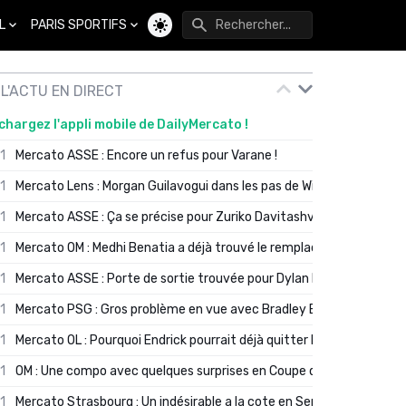
L
PARIS SPORTIFS
Changer de thème
L'ACTU EN DIRECT
chargez l'appli mobile de DailyMercato !
01
Mercato ASSE : Encore un refus pour Varane !
01
Mercato Lens : Morgan Guilavogui dans les pas de Will Still ?
01
Mercato ASSE : Ça se précise pour Zuriko Davitashvili
01
Mercato OM : Medhi Benatia a déjà trouvé le remplaçant de Robinio
01
Mercato ASSE : Porte de sortie trouvée pour Dylan Batubinsika
01
Mercato PSG : Gros problème en vue avec Bradley Barcola ?
01
Mercato OL : Pourquoi Endrick pourrait déjà quitter Lyon en janvier
01
OM : Une compo avec quelques surprises en Coupe de France
01
Mercato Strasbourg : Un indésirable a la cote en Serie A