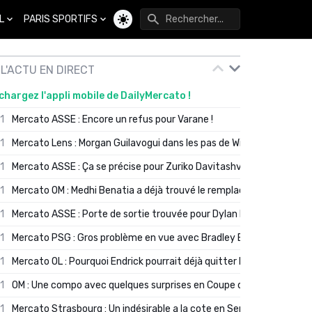
L
PARIS SPORTIFS
Changer de thème
L'ACTU EN DIRECT
chargez l'appli mobile de DailyMercato !
01
Mercato ASSE : Encore un refus pour Varane !
01
Mercato Lens : Morgan Guilavogui dans les pas de Will Still ?
01
Mercato ASSE : Ça se précise pour Zuriko Davitashvili
01
Mercato OM : Medhi Benatia a déjà trouvé le remplaçant de Robinio
01
Mercato ASSE : Porte de sortie trouvée pour Dylan Batubinsika
01
Mercato PSG : Gros problème en vue avec Bradley Barcola ?
01
Mercato OL : Pourquoi Endrick pourrait déjà quitter Lyon en janvier
01
OM : Une compo avec quelques surprises en Coupe de France
01
Mercato Strasbourg : Un indésirable a la cote en Serie A