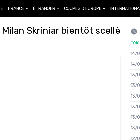
FRANCE
ÉTRANGER
COUPES D'EUROPE
INTERNATIONA
RE
 Milan Skriniar bientôt scellé
Télé
14/
14/
13/
13/
13/
13/
13/
13/
12/