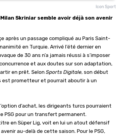
Icon Sport
10/
, Milan Skriniar semble avoir déjà son avenir
09/
09/
çe
après un passage compliqué au Paris Saint-
09/
nanimité en Turquie. Arrivé l’été dernier en
09/
lovaque de 30 ans n’a jamais réussi à s’imposer
09/
e concurrence et aux doutes sur son adaptation,
09/
partir en prêt. Selon
Sports Digitale
, son début
08/
 est prometteur et pourrait aboutir à un
option d’achat, les dirigeants turcs pourraient
le
PSG
pour un transfert permanent.
tre en Süper Lig, voit en lui un atout défensif
 avenir au-delà de cette saison. Pour le PSG,