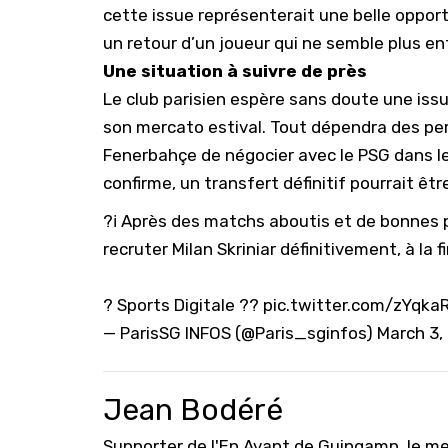
cette issue représenterait une belle opportu
un retour d’un joueur qui ne semble plus ent
Une situation à suivre de près
Le club parisien espère sans doute une issu
son mercato estival. Tout dépendra des per
Fenerbahçe de négocier avec le PSG dans les
confirme, un transfert définitif pourrait êt
?ℹ️ Après des matchs aboutis et de bonnes
recruter Milan Skriniar définitivement, à la fi
? Sports Digitale ??
pic.twitter.com/zYqka
— ParisSG INFOS (@Paris_sginfos)
March 3,
Jean Bodéré
Supporter de l'En Avant de Guingamp, le mei