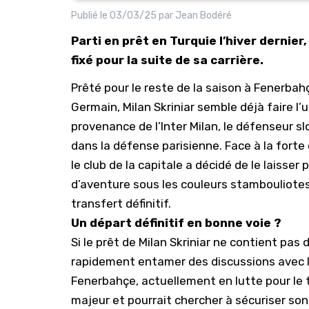
Publié le
03/03/25
par
Jean Bodéré
Parti en prêt en Turquie l’hiver dernier
fixé pour la suite de sa carrière.
Prêté pour le reste de la saison à
Fenerbah
Germain, Milan Skriniar semble déjà faire l’u
provenance de
l’Inter Milan
, le défenseur s
dans la défense parisienne. Face à la fort
le club de la capitale a décidé de le laisser 
d’aventure sous les couleurs stambouliotes
transfert définitif.
Un départ définitif en bonne voie ?
Si le prêt de
Milan Skriniar
ne contient pas d’
rapidement entamer des discussions avec 
Fenerbahçe, actuellement en lutte pour le ti
majeur et pourrait chercher à sécuriser son