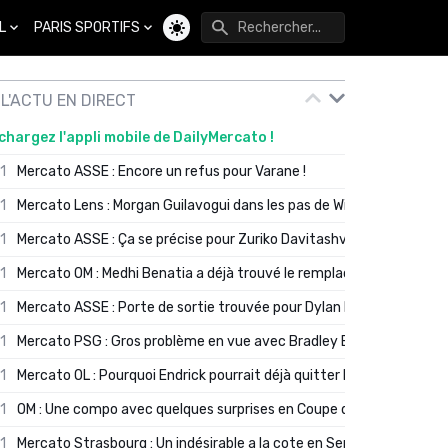
L
PARIS SPORTIFS
Changer de thème
L'ACTU EN DIRECT
chargez l'appli mobile de DailyMercato !
01
Mercato ASSE : Encore un refus pour Varane !
01
Mercato Lens : Morgan Guilavogui dans les pas de Will Still ?
01
Mercato ASSE : Ça se précise pour Zuriko Davitashvili
01
Mercato OM : Medhi Benatia a déjà trouvé le remplaçant de Robinio
01
Mercato ASSE : Porte de sortie trouvée pour Dylan Batubinsika
01
Mercato PSG : Gros problème en vue avec Bradley Barcola ?
01
Mercato OL : Pourquoi Endrick pourrait déjà quitter Lyon en janvier
01
OM : Une compo avec quelques surprises en Coupe de France
01
Mercato Strasbourg : Un indésirable a la cote en Serie A