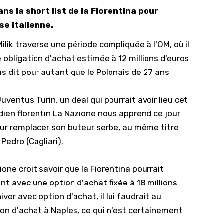
ans la short list de la Fiorentina pour
10/
se italienne.
09/
lik traverse une période compliquée à l'OM, où il
09/
 obligation d'achat estimée à 12 millions d'euros
09/
as dit pour autant que le Polonais de 27 ans
09/
09/
Juventus Turin
, un deal qui pourrait avoir lieu cet
09/
tidien florentin La Nazione nous apprend ce jour
 pour remplacer son buteur serbe, au même titre
08/
edro (Cagliari).
zione croit savoir que la Fiorentina pourrait
nt avec une option d'achat fixée à 18 millions
hiver avec option d'achat, il lui faudrait au
ion d'achat à Naples, ce qui n'est certainement