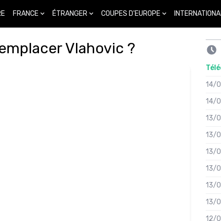
FRANCE
ÉTRANGER
COUPES D'EUROPE
INTERNATIONA
RE
remplacer Vlahovic ?
Télé
14/
14/
13/
13/
13/
13/
13/
13/
12/