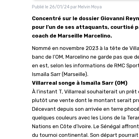
Publié le
26/01/24
par
Melvin Moya
Concentré sur le dossier Giovanni Reyn
pour l’un de ses attaquants, courtisé p
coach de Marseille Marcelino.
Nommé en novembre 2023 à la tête de Villar
banc
de l’OM
, Marcelino ne garde pas que d
en est, selon les informations de RMC Sport
Ismaïla Sarr (Marseille).
Villarreal songe à Ismaïla Sarr (OM)
À l’instant T,
Villarreal
souhaiterait un prêt d
plutôt une vente dont le montant serait proc
Décevant depuis son arrivée en terre phocée
quelques couleurs avec les Lions de la Tera
Nations en Côte d’Ivoire. Le Sénégal affront
du tournoi continental. Son départ pourrait