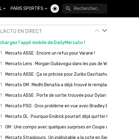
L
PARIS SPORTIFS
Changer de thème
L'ACTU EN DIRECT
chargez l'appli mobile de DailyMercato !
01
Mercato ASSE : Encore un refus pour Varane !
01
Mercato Lens : Morgan Guilavogui dans les pas de Will Still ?
01
Mercato ASSE : Ça se précise pour Zuriko Davitashvili
01
Mercato OM : Medhi Benatia a déjà trouvé le remplaçant de Robinio
01
Mercato ASSE : Porte de sortie trouvée pour Dylan Batubinsika
01
Mercato PSG : Gros problème en vue avec Bradley Barcola ?
01
Mercato OL : Pourquoi Endrick pourrait déjà quitter Lyon en janvier
01
OM : Une compo avec quelques surprises en Coupe de France
01
Mercato Strasbourg : Un indésirable a la cote en Serie A