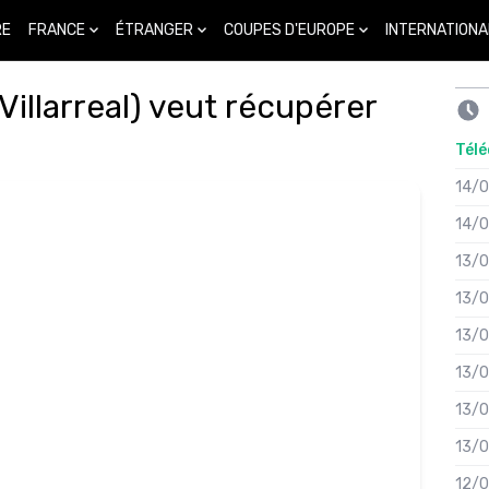
FRANCE
ÉTRANGER
COUPES D'EUROPE
INTERNATIONA
RE
illarreal) veut récupérer
Télé
14/
14/
13/
13/
13/
13/
13/
13/
12/