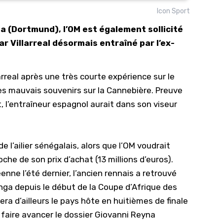
Icon Sport
10/
a (Dortmund), l’OM est également sollicité
09/
ar Villarreal désormais entraîné par l’ex-
09/
09/
real après une très courte expérience sur le
09/
es mauvais souvenirs sur la Cannebière. Preuve
09/
, l’entraîneur espagnol aurait dans son viseur
09/
08/
e l’ailier sénégalais, alors que l’OM voudrait
he de son prix d’achat (13 millions d’euros).
nne l’été dernier, l’ancien rennais a retrouvé
nga depuis le début de la Coupe d’Afrique des
era d’ailleurs le pays hôte en huitièmes de finale
 faire avancer le dossier Giovanni Reyna