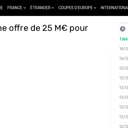
FRANCE
ÉTRANGER
COUPES D'EUROPE
INTERNATIONA
RE
ne offre de 25 M€ pour
Télé
14/
14/
13/
13/
13/
13/
13/
13/
12/