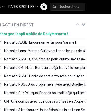
L
PARIS SPORTIFS
Changer de thème
L'ACTU EN DIRECT
chargez l'appli mobile de DailyMercato !
01
Mercato ASSE : Encore un refus pour Varane !
01
Mercato Lens : Morgan Guilavogui dans les pas de Will Still ?
01
Mercato ASSE : Ça se précise pour Zuriko Davitashvili
01
Mercato OM : Medhi Benatia a déjà trouvé le remplaçant de Robinio
01
Mercato ASSE : Porte de sortie trouvée pour Dylan Batubinsika
01
Mercato PSG : Gros problème en vue avec Bradley Barcola ?
01
Mercato OL : Pourquoi Endrick pourrait déjà quitter Lyon en janvier
01
OM : Une compo avec quelques surprises en Coupe de France
01
Mercato Strasbourg : Un indésirable a la cote en Serie A