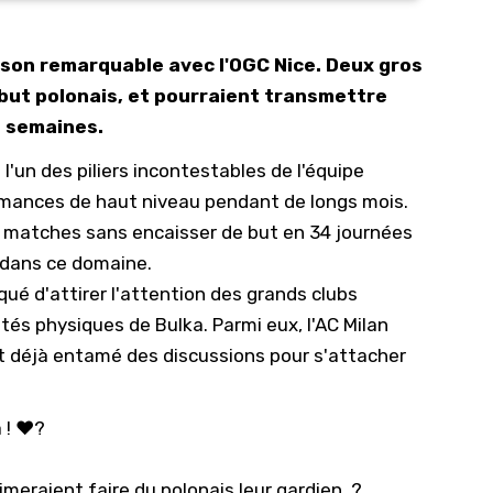
10/
aison remarquable avec l'OGC Nice. Deux gros
09/
 but polonais, et pourraient transmettre
09/
s semaines.
09/
l'un des piliers incontestables de
l'équipe
09/
rmances de haut niveau pendant de longs mois.
09/
7 matches sans encaisser de but en 34 journées
09/
n dans ce domaine.
08/
ué d'attirer l'attention des grands clubs
ités physiques de Bulka. Parmi eux, l'AC Milan
t déjà entamé des discussions pour s'attacher
 ! ❤️?
meraient faire du polonais leur gardien. ?