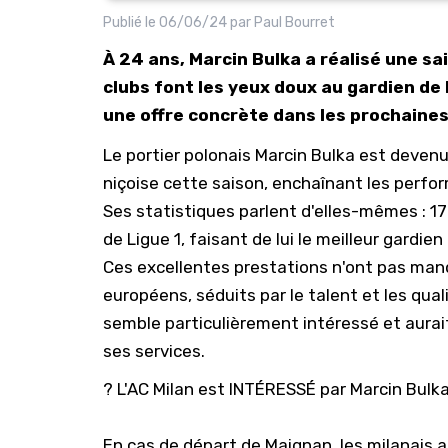
Publié le
06/06/24
par
Paul Bourret
À 24 ans, Marcin Bulka a réalisé une s
clubs font les yeux doux au gardien de
une offre concrète dans les prochaine
Le portier polonais Marcin Bulka est devenu 
niçoise
cette saison, enchaînant les perfo
Ses statistiques parlent d'elles-mêmes : 1
de Ligue 1, faisant de lui le meilleur gardie
Ces excellentes prestations n'ont pas manq
européens, séduits par le talent et les qual
semble particulièrement intéressé et aurai
ses services.
? L'AC Milan est INTÉRESSÉ par Marcin Bulka
En cas de départ de Maignan, les milanais ai