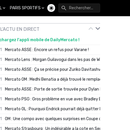
L
PARIS SPORTIFS
Changer de thème
L'ACTU EN DIRECT
chargez l'appli mobile de DailyMercato !
01
Mercato ASSE : Encore un refus pour Varane !
01
Mercato Lens : Morgan Guilavogui dans les pas de Will Still ?
01
Mercato ASSE : Ça se précise pour Zuriko Davitashvili
01
Mercato OM : Medhi Benatia a déjà trouvé le remplaçant de Robinio
01
Mercato ASSE : Porte de sortie trouvée pour Dylan Batubinsika
01
Mercato PSG : Gros problème en vue avec Bradley Barcola ?
01
Mercato OL : Pourquoi Endrick pourrait déjà quitter Lyon en janvier
01
OM : Une compo avec quelques surprises en Coupe de France
01
Mercato Strasbourg : Un indésirable a la cote en Serie A