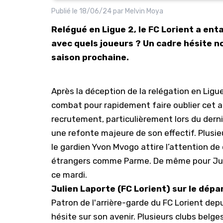
Publié le
18/06/24
par
Melvin Moya
Relégué en Ligue 2, le FC Lorient a en
avec quels joueurs ? Un cadre hésite n
saison prochaine.
Après la déception de la relégation en Ligue
combat pour rapidement faire oublier cet a
recrutement, particulièrement lors du derni
une refonte majeure de son effectif. Plusie
le gardien
Yvon Mvogo
attire l’attention de
étrangers comme Parme. De même pour Juli
ce mardi.
Julien Laporte (FC Lorient) sur le dépa
Patron de l'arrière-garde du FC Lorient dep
hésite sur son avenir. Plusieurs clubs belge