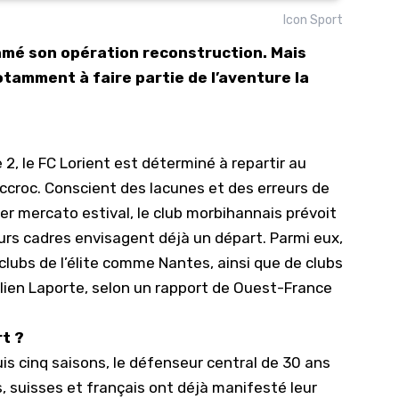
Icon Sport
10/
tamé son opération reconstruction. Mais
09/
otamment à faire partie de l’aventure la
09/
09/
09/
 2, le FC Lorient est déterminé à repartir au
09/
ccroc. Conscient des lacunes et des erreurs de
09/
er mercato estival, le club morbihannais prévoit
08/
urs cadres envisagent déjà un départ. Parmi eux,
 clubs de l’élite comme Nantes, ainsi que de clubs
en Laporte, selon un rapport de Ouest-France
rt ?
uis cinq saisons, le défenseur central de 30 ans
s, suisses et français ont déjà manifesté leur