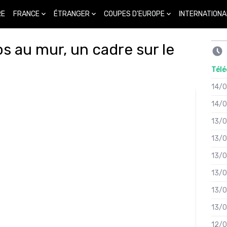
FRANCE
ÉTRANGER
COUPES D'EUROPE
INTERNATIONA
RE
s au mur, un cadre sur le
Télé
14/
14/
13/
13/
13/
13/
13/
13/
12/