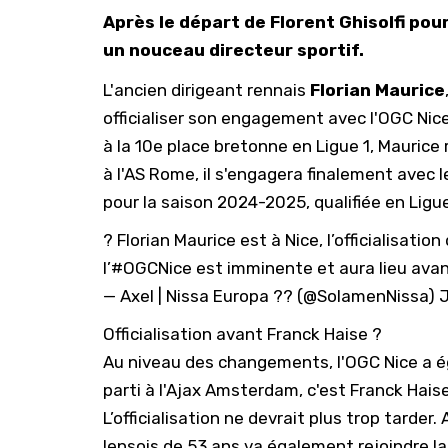
Après le départ de Florent Ghisolfi pou
un nouceau directeur sportif.
L'ancien dirigeant rennais
Florian Maurice
officialiser son engagement avec
l'OGC Nic
à la 10e place bretonne en Ligue 1, Maurice
à l'AS Rome, il s'engagera finalement avec l
pour la saison 2024-2025, qualifiée en Ligu
? Florian Maurice est à Nice, l’officialisati
l’
#OGCNice
est imminente et aura lieu avant
— Axel | Nissa Europa ?? (@SolamenNissa)
J
Officialisation avant Franck Haise ?
Au niveau des changements, l'OGC Nice a é
parti à l'Ajax Amsterdam, c'est Franck Haise
L’officialisation ne devrait plus trop tarder.
lensois de 53 ans va également rejoindre la