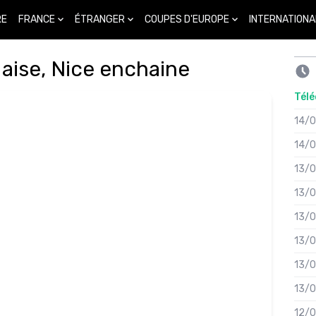
FRANCE
ÉTRANGER
COUPES D'EUROPE
INTERNATIONA
RE
aise, Nice enchaine
Télé
14/
14/
13/
13/
13/
13/
13/
13/
12/