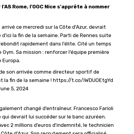
r l'AS Rome, l'OGC Nice s'apprête à nommer
10/
09/
, arrivé ce mercredi sur la Côte d'Azur, devrait
09/
e
d'ici la fin de la semaine. Parti de Rennes suite
09/
 rebondit rapidement dans l'élite. Cité un temps
09/
e Gym. Sa mission : renforcer l'équipe première
09/
e Europa.
09/
on de son arrivée comme directeur sportif de
08/
 la fin de la semaine !
https://t.co/IWDUOEtgYd
une 5, 2024
galement changé d'entraîneur. Francesco Farioli
 qui devrait lui succéder sur le banc azuréen.
 Avec 2 millions d'euros d'indemnité, le technicien
 Côte d'Azur. Son recrutement sera officialisé