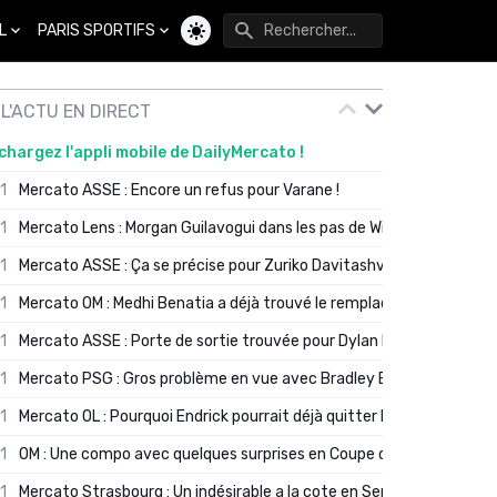
L
PARIS SPORTIFS
Changer de thème
L'ACTU EN DIRECT
chargez l'appli mobile de DailyMercato !
01
Mercato ASSE : Encore un refus pour Varane !
01
Mercato Lens : Morgan Guilavogui dans les pas de Will Still ?
01
Mercato ASSE : Ça se précise pour Zuriko Davitashvili
01
Mercato OM : Medhi Benatia a déjà trouvé le remplaçant de Robinio
01
Mercato ASSE : Porte de sortie trouvée pour Dylan Batubinsika
01
Mercato PSG : Gros problème en vue avec Bradley Barcola ?
01
Mercato OL : Pourquoi Endrick pourrait déjà quitter Lyon en janvier
01
OM : Une compo avec quelques surprises en Coupe de France
01
Mercato Strasbourg : Un indésirable a la cote en Serie A