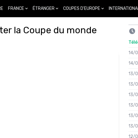
FRANCE
ÉTRANGER
COUPES D'EUROPE
INTERNATIONA
RE
tter la Coupe du monde
Télé
14/
14/
13/
13/
13/
13/
13/
13/
12/