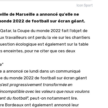
Icon Sport
10/
ville de Marseille a annoncé qu'elle ne
09/
monde 2022 de football sur écran géant.
09/
atar, la Coupe du monde 2022 fait l'objet de
09/
 travailleurs ont perdu la vie sur les chantiers
09/
question écologique est également sur la table
09/
es enceintes, pour ne citer que ces deux
09/
08/
e"
ille a annoncé ce lundi dans un communiqué
pe du monde 2022 de football sur écran géant
 s’est progressivement transformée en
incompatible avec les valeurs que nous voulons
ent du football
", peut-on notamment lire.
ncore Bordeaux ont également annoncé leur