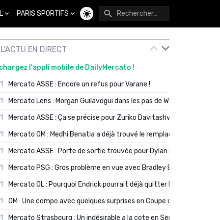
L
PARIS SPORTIFS
Changer de thème
L'ACTU EN DIRECT
chargez l'appli mobile de DailyMercato !
01
Mercato ASSE : Encore un refus pour Varane !
01
Mercato Lens : Morgan Guilavogui dans les pas de Will Still ?
01
Mercato ASSE : Ça se précise pour Zuriko Davitashvili
01
Mercato OM : Medhi Benatia a déjà trouvé le remplaçant de Robinio
01
Mercato ASSE : Porte de sortie trouvée pour Dylan Batubinsika
01
Mercato PSG : Gros problème en vue avec Bradley Barcola ?
01
Mercato OL : Pourquoi Endrick pourrait déjà quitter Lyon en janvier
01
OM : Une compo avec quelques surprises en Coupe de France
01
Mercato Strasbourg : Un indésirable a la cote en Serie A