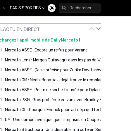
L
PARIS SPORTIFS
Changer de thème
L'ACTU EN DIRECT
chargez l'appli mobile de DailyMercato !
01
Mercato ASSE : Encore un refus pour Varane !
01
Mercato Lens : Morgan Guilavogui dans les pas de Will Still ?
01
Mercato ASSE : Ça se précise pour Zuriko Davitashvili
01
Mercato OM : Medhi Benatia a déjà trouvé le remplaçant de Robinio
01
Mercato ASSE : Porte de sortie trouvée pour Dylan Batubinsika
01
Mercato PSG : Gros problème en vue avec Bradley Barcola ?
01
Mercato OL : Pourquoi Endrick pourrait déjà quitter Lyon en janvier
01
OM : Une compo avec quelques surprises en Coupe de France
01
Mercato Strasbourg : Un indésirable a la cote en Serie A