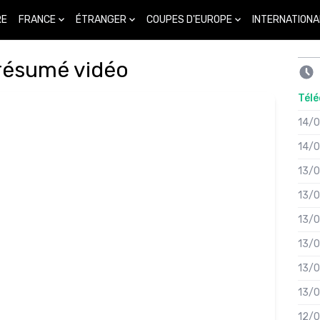
FRANCE
ÉTRANGER
COUPES D'EUROPE
INTERNATIONA
RE
 résumé vidéo
Télé
14/
14/
13/
13/
13/
13/
13/
13/
12/