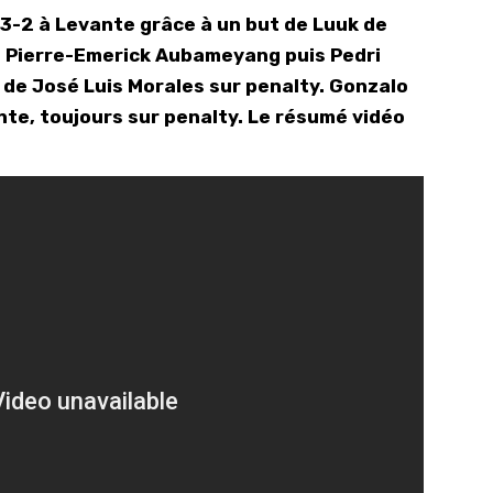
 3-2 à Levante grâce à un but de Luuk de
10/
a, Pierre-Emerick Aubameyang puis Pedri
09/
 de José Luis Morales sur penalty. Gonzalo
09/
nte, toujours sur penalty. Le résumé vidéo
09/
09/
09/
09/
08/