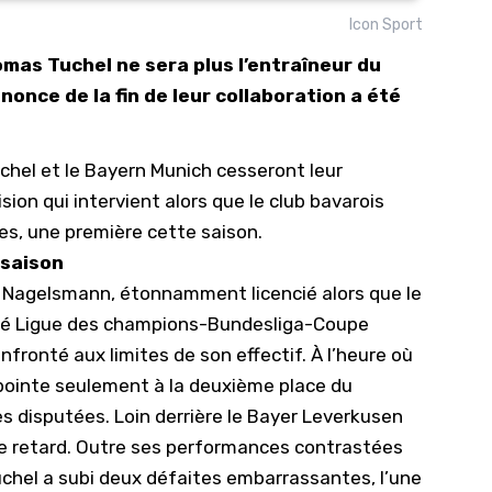
Icon Sport
10/
omas Tuchel ne sera plus l’entraîneur du
09/
nonce de la fin de leur collaboration a été
09/
09/
uchel et
le Bayern Munich
cesseront leur
09/
ision qui intervient alors que le club bavarois
09/
ves, une première cette saison.
09/
 saison
08/
n Nagelsmann, étonnamment licencié alors que le
iplé Ligue des champions-Bundesliga-Coupe
fronté aux limites de son effectif. À l’heure où
 pointe seulement à
la deuxième place du
es disputées
. Loin derrière le Bayer Leverkusen
 de retard. Outre ses performances contrastées
hel a subi deux défaites embarrassantes, l’une