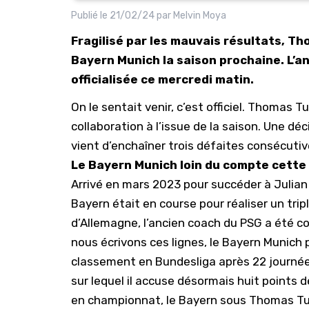
Publié le
21/02/24
par
Melvin Moya
Fragilisé par les mauvais résultats, Th
Bayern Munich la saison prochaine. L’an
officialisée ce mercredi matin.
On le sentait venir, c’est officiel. Thomas T
collaboration à l’issue de la saison. Une déc
vient d’enchaîner trois défaites consécuti
Le Bayern Munich loin du compte cette
Arrivé en mars 2023 pour succéder à Julia
Bayern était en course pour réaliser un tr
d’Allemagne, l’ancien coach du PSG a été con
nous écrivons ces lignes, le Bayern Munich
classement en Bundesliga après 22 journé
sur lequel il accuse désormais huit points
en championnat, le Bayern sous Thomas Tuc