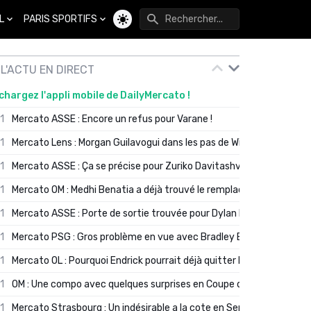
L
PARIS SPORTIFS
Changer de thème
L'ACTU EN DIRECT
chargez l'appli mobile de DailyMercato !
01
Mercato ASSE : Encore un refus pour Varane !
01
Mercato Lens : Morgan Guilavogui dans les pas de Will Still ?
01
Mercato ASSE : Ça se précise pour Zuriko Davitashvili
01
Mercato OM : Medhi Benatia a déjà trouvé le remplaçant de Robinio
01
Mercato ASSE : Porte de sortie trouvée pour Dylan Batubinsika
01
Mercato PSG : Gros problème en vue avec Bradley Barcola ?
01
Mercato OL : Pourquoi Endrick pourrait déjà quitter Lyon en janvier
01
OM : Une compo avec quelques surprises en Coupe de France
01
Mercato Strasbourg : Un indésirable a la cote en Serie A