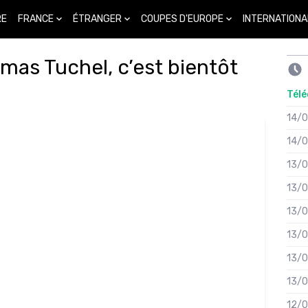
FRANCE
ÉTRANGER
COUPES D'EUROPE
INTERNATIONA
RE
mas Tuchel, c’est bientôt
Télé
14/
14/
13/
13/
13/
13/
13/
13/
12/