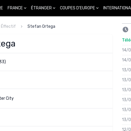
FRANCE
ÉTRANGER
COUPES D'EUROPE
INTERNATIONA
RE
Éffectif
Stefan Ortega
Télé
tega
14/
14/
33)
13/
13/
13/
er City
13/
13/
13/
12/