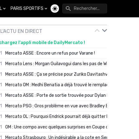
L
PARIS SPORTIFS
Changer de thème
L'ACTU EN DIRECT
chargez l'appli mobile de DailyMercato !
01
Mercato ASSE : Encore un refus pour Varane !
01
Mercato Lens : Morgan Guilavogui dans les pas de Will Still ?
01
Mercato ASSE : Ça se précise pour Zuriko Davitashvili
01
Mercato OM : Medhi Benatia a déjà trouvé le remplaçant de Robinio
01
Mercato ASSE : Porte de sortie trouvée pour Dylan Batubinsika
01
Mercato PSG : Gros problème en vue avec Bradley Barcola ?
01
Mercato OL : Pourquoi Endrick pourrait déjà quitter Lyon en janvier
01
OM : Une compo avec quelques surprises en Coupe de France
01
Mercato Strasbourg : Un indésirable a la cote en Serie A