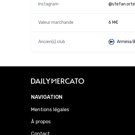
Instagram
@stefan.orte
Valeur marchande
6 M€
Ancien(s) club
Arminia B
NAVIGATION
Mentions légales
À propos
Contact