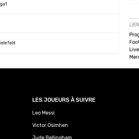
ga1
12/
12/
LIE
12/
Pro
12/
Foot
ielefeld
Live
12/
Mer
11/0
11/0
11/0
11/0
LES JOUEURS À SUIVRE
10/
Leo Messi
10/
Victor Osimhen
10/
10/
Jude Bellingham