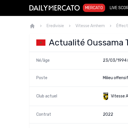
MERCATO
LIVE SCO
Eredivisie
Vitesse Arnhem
Éffect
Actualité Oussama
Né/âge
23/03/1994 
Poste
Milieu offensi
Club actuel
Vitesse 
Contrat
2022