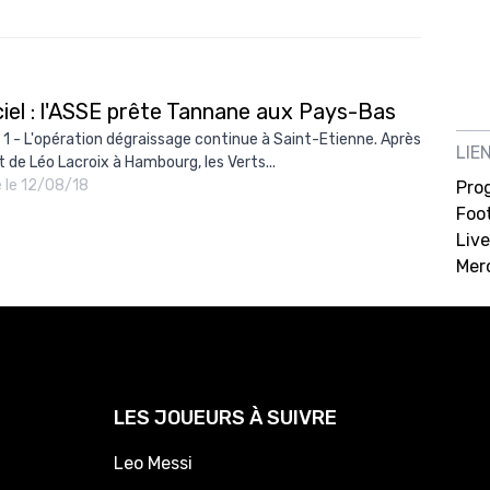
10/
09/
09/
ciel : l'ASSE prête Tannane aux Pays-Bas
09/
 1 - L'opération dégraissage continue à Saint-Etienne. Après
LIE
t de Léo Lacroix à Hambourg, les Verts...
09/
é le 12/08/18
Pro
09/
Foot
Live
09/
Mer
08/
LES JOUEURS À SUIVRE
Leo Messi