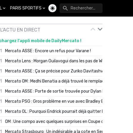
L
PARIS SPORTIFS
Changer de thème
L'ACTU EN DIRECT
chargez l'appli mobile de DailyMercato !
01
Mercato ASSE : Encore un refus pour Varane !
01
Mercato Lens : Morgan Guilavogui dans les pas de Will Still ?
01
Mercato ASSE : Ça se précise pour Zuriko Davitashvili
01
Mercato OM : Medhi Benatia a déjà trouvé le remplaçant de Robinio
01
Mercato ASSE : Porte de sortie trouvée pour Dylan Batubinsika
01
Mercato PSG : Gros problème en vue avec Bradley Barcola ?
01
Mercato OL : Pourquoi Endrick pourrait déjà quitter Lyon en janvier
01
OM : Une compo avec quelques surprises en Coupe de France
01
Mercato Strasbourg : Un indésirable a la cote en Serie A