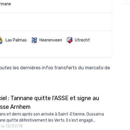
nnane
12/
12/
12/
12/
Las Palmas
Heerenveen
Utrecht
12/
11/0
outes les dernières infos transferts du mercato de
11/0
11/0
11/0
ciel : Tannane quitte l'ASSE et signe au
10/
esse Arnhem
10/
 ans et demi après son arrivée à Saint-Etienne, Oussama
10/
ne quitte définitivement les Verts. Il s'est engagé...
é le 13/07/19
10/