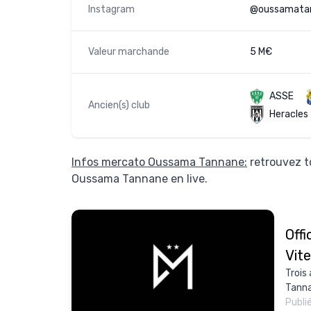
Instagram
@oussamata
Valeur marchande
5 M€
ASSE
Ancien(s) club
Heracles
Infos mercato Oussama Tannane:
retrouvez t
Oussama Tannane en live.
Offi
Vit
Trois
Tanna
Publi