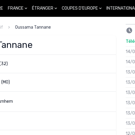
FRANCE
ÉTRANGER
COUPES D'EUROPE
INTERNATIONA
RE
if
Oussama Tannane
Télé
 Tannane
14/
14/
(32)
13/
f (MO)
13/
13/
Arnhem
13/
13/
13/
12/