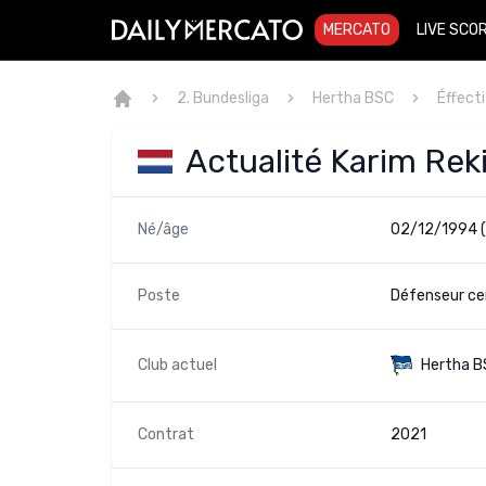
MERCATO
LIVE SCO
2. Bundesliga
Hertha BSC
Éffecti
Actualité Karim Rek
Né/âge
02/12/1994 (
Poste
Défenseur cen
Club actuel
Hertha B
Contrat
2021