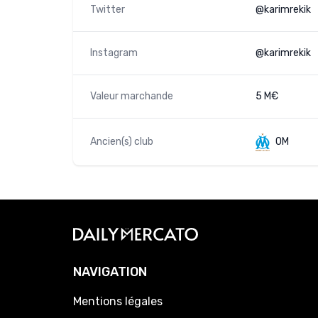
Twitter
@karimrekik
Instagram
@karimrekik
Valeur marchande
5 M€
Ancien(s) club
OM
NAVIGATION
Mentions légales