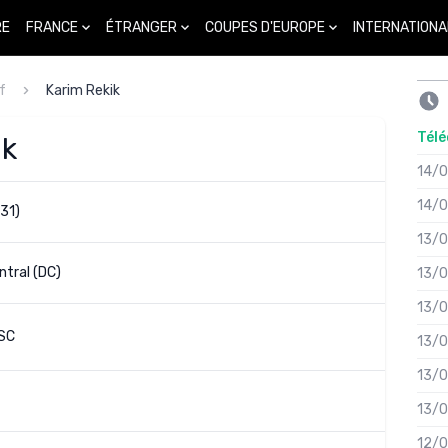
FRANCE
ÉTRANGER
COUPES D'EUROPE
INTERNATIONA
RE
f
Karim Rekik
Télé
ik
14/
14/
31)
13/
tral (DC)
13/
13/
SC
13/
13/
13/
12/