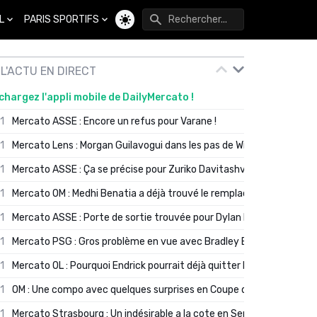
L
PARIS SPORTIFS
Changer de thème
L'ACTU EN DIRECT
chargez l'appli mobile de DailyMercato !
01
Mercato ASSE : Encore un refus pour Varane !
01
Mercato Lens : Morgan Guilavogui dans les pas de Will Still ?
01
Mercato ASSE : Ça se précise pour Zuriko Davitashvili
01
Mercato OM : Medhi Benatia a déjà trouvé le remplaçant de Robinio
01
Mercato ASSE : Porte de sortie trouvée pour Dylan Batubinsika
01
Mercato PSG : Gros problème en vue avec Bradley Barcola ?
01
Mercato OL : Pourquoi Endrick pourrait déjà quitter Lyon en janvier
01
OM : Une compo avec quelques surprises en Coupe de France
01
Mercato Strasbourg : Un indésirable a la cote en Serie A