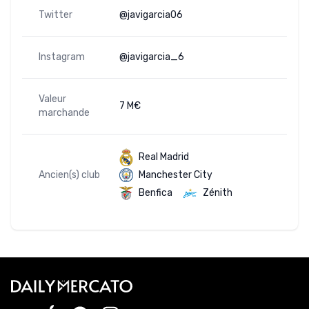
Twitter
@javigarcia06
Instagram
@javigarcia_6
Valeur
7 M€
marchande
Real Madrid
Ancien(s) club
Manchester City
Benfica
Zénith