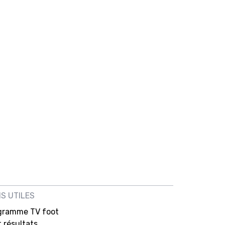
NS UTILES
gramme TV foot
 résultats