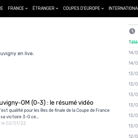
FRANCE
ÉTRANGER
COUPES D'EUROPE
INTERNATIONA
RE
Télé
14/
uvigny en live.
14/
13/
13/
13/
uvigny-OM (0-3) : le résumé vidéo
13/
'est qualifié pour les 8es de finale de la Coupe de France
13/
sa victoire 3-0 ce...
é le 02/01/22
13/
12/