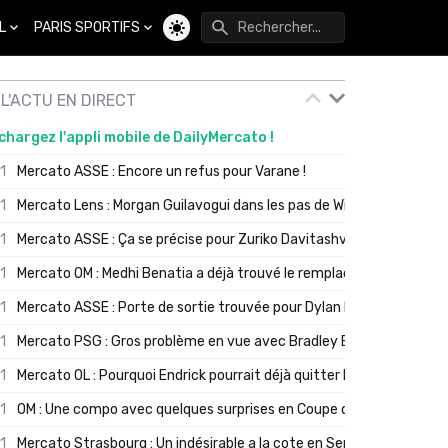
L
PARIS SPORTIFS
Changer de thème
L'ACTU EN DIRECT
chargez l'appli mobile de DailyMercato !
01
Mercato ASSE : Encore un refus pour Varane !
01
Mercato Lens : Morgan Guilavogui dans les pas de Will Still ?
01
Mercato ASSE : Ça se précise pour Zuriko Davitashvili
01
Mercato OM : Medhi Benatia a déjà trouvé le remplaçant de Robinio
01
Mercato ASSE : Porte de sortie trouvée pour Dylan Batubinsika
01
Mercato PSG : Gros problème en vue avec Bradley Barcola ?
01
Mercato OL : Pourquoi Endrick pourrait déjà quitter Lyon en janvier
01
OM : Une compo avec quelques surprises en Coupe de France
01
Mercato Strasbourg : Un indésirable a la cote en Serie A