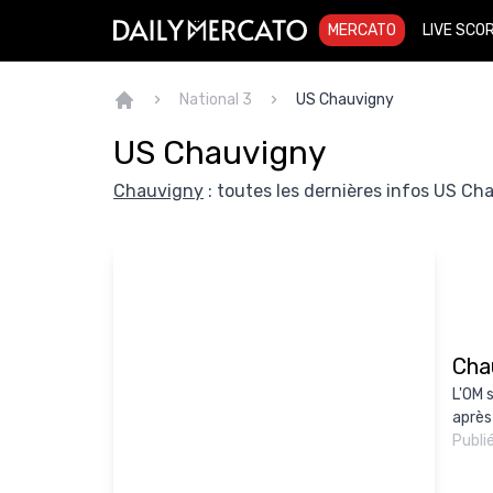
MERCATO
LIVE SCO
National 3
US Chauvigny
US Chauvigny
Chauvigny
: toutes les dernières infos US Cha
Cha
L'OM s
après 
Publi