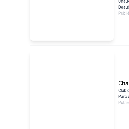
Chauv
Beaub
Publi
Cha
Club 
Parc 
Publi