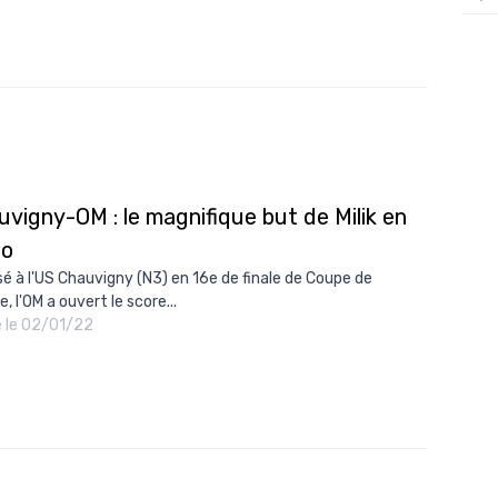
12/
12/
12/
12/
12/
vigny-OM : le magnifique but de Milik en
11/0
éo
11/0
é à l'US Chauvigny (N3) en 16e de finale de Coupe de
11/0
, l'OM a ouvert le score...
é le 02/01/22
11/0
10/
10/
10/
10/