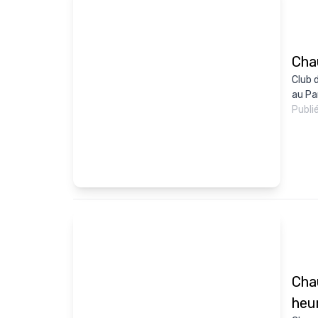
Chau
Club 
au Pa
Publi
Chau
heu