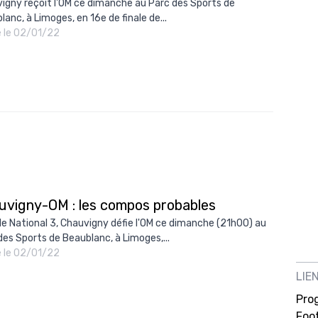
igny reçoit l'OM ce dimanche au Parc des Sports de
lanc, à Limoges, en 16e de finale de...
é le 02/01/22
uvigny-OM : les compos probables
de National 3, Chauvigny défie l'OM ce dimanche (21h00) au
des Sports de Beaublanc, à Limoges,...
é le 02/01/22
LIE
Pro
Foot