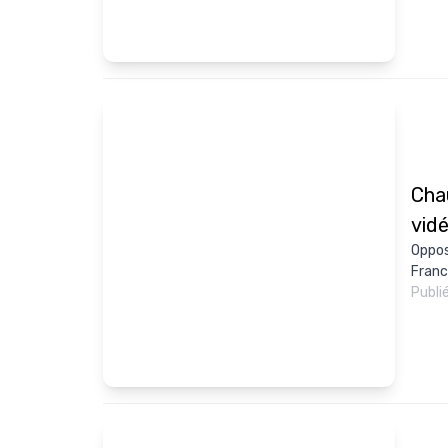
Chau
vid
Oppos
France
Publi