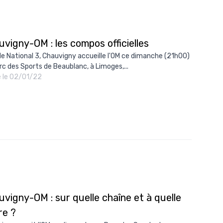
10/
09/
vigny-OM : les compos officielles
09/
de National 3, Chauvigny accueille l'OM ce dimanche (21h00)
09/
rc des Sports de Beaublanc, à Limoges,...
é le 02/01/22
09/
09/
09/
08/
vigny-OM : sur quelle chaîne et à quelle
re ?