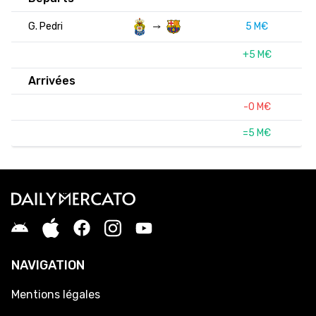
G. Pedri
5 M€
+5 M€
Arrivées
-0 M€
=5 M€
NAVIGATION
Mentions légales