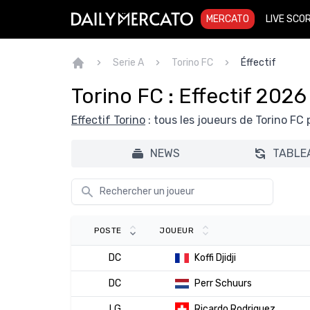
MERCATO
LIVE SCO
Serie A
Torino FC
Éffectif
Torino FC : Effectif 2026
Effectif Torino
: tous les joueurs de Torino FC
NEWS
TABLE
POSTE
JOUEUR
DC
Koffi Djidji
DC
Perr Schuurs
LG
Ricardo Rodriguez