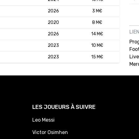
12/
2026
3 M€
12/
2020
8 M€
12/
LIE
2026
14 M€
12/
Pro
2023
10 M€
Foot
12/
Live
2023
15 M€
11/0
Mer
11/0
11/0
11/0
10/
LES JOUEURS À SUIVRE
10/
Leo Messi
10/
Victor Osimhen
10/