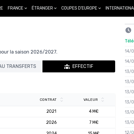
FRANCE
ÉTRANGER
COUPES D'EUROPE
INTERNATIONA
RE
Télé
14/
 pour la saison 2026/2027.
14/
AU TRANSFERTS
EFFECTIF
13/
13/
13/
CONTRAT
VALEUR
13/
2021
4 M€
13/
2026
7 M€
13/
12/
2024
15 M€