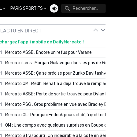
L
PARIS SPORTIFS
Changer de thème
L'ACTU EN DIRECT
chargez l'appli mobile de DailyMercato !
01
Mercato ASSE : Encore un refus pour Varane !
01
Mercato Lens : Morgan Guilavogui dans les pas de Will Still ?
01
Mercato ASSE : Ça se précise pour Zuriko Davitashvili
01
Mercato OM : Medhi Benatia a déjà trouvé le remplaçant de Robinio
01
Mercato ASSE : Porte de sortie trouvée pour Dylan Batubinsika
01
Mercato PSG : Gros problème en vue avec Bradley Barcola ?
01
Mercato OL : Pourquoi Endrick pourrait déjà quitter Lyon en janvier
01
OM : Une compo avec quelques surprises en Coupe de France
01
Mercato Strasbourg : Un indésirable a la cote en Serie A