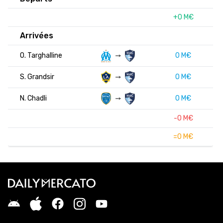
+0 M€
Arrivées
O. Targhalline
0 M€
S. Grandsir
0 M€
N. Chadli
0 M€
-0 M€
=0 M€