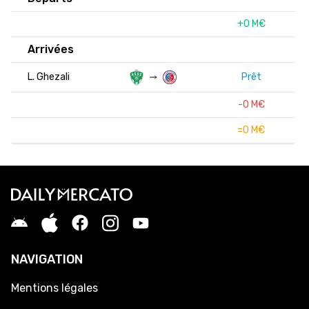
+0 M€
Arrivées
L. Ghezali
Prêt
-0 M€
=0 M€
NAVIGATION
Mentions légales