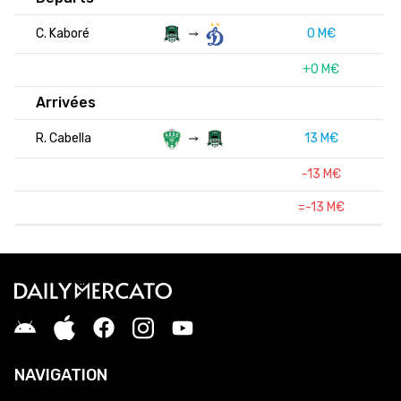
C. Kaboré
0 M€
+0 M€
Arrivées
R. Cabella
13 M€
-13 M€
=-13 M€
NAVIGATION