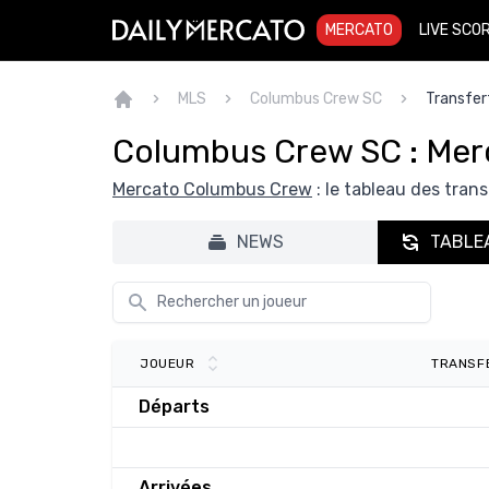
MERCATO
LIVE SCO
MLS
Columbus Crew SC
Transfer
Columbus Crew SC : Mer
Mercato Columbus Crew
: le tableau des trans
NEWS
TABLE
TRANSF
JOUEUR
Départs
Arrivées