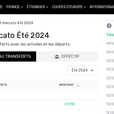
FRANCE
ÉTRANGER
COUPES D'EUROPE
INTERNATIONA
RE
t mercato été 2024
cato Été 2024
Télé
14/
ferts avec les arrivées et les départs.
14/
AU TRANSFERTS
EFFECTIF
13/
13/
Été 2024
13/
ERTS
MONTANT
13/
13/
+0 M€
13/
12/