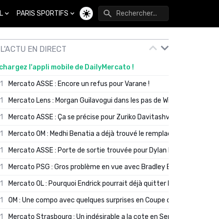
L
PARIS SPORTIFS
Changer de thème
L'ACTU EN DIRECT
chargez l'appli mobile de DailyMercato !
01
Mercato ASSE : Encore un refus pour Varane !
01
Mercato Lens : Morgan Guilavogui dans les pas de Will Still ?
01
Mercato ASSE : Ça se précise pour Zuriko Davitashvili
01
Mercato OM : Medhi Benatia a déjà trouvé le remplaçant de Robinio
01
Mercato ASSE : Porte de sortie trouvée pour Dylan Batubinsika
01
Mercato PSG : Gros problème en vue avec Bradley Barcola ?
01
Mercato OL : Pourquoi Endrick pourrait déjà quitter Lyon en janvier
01
OM : Une compo avec quelques surprises en Coupe de France
01
Mercato Strasbourg : Un indésirable a la cote en Serie A