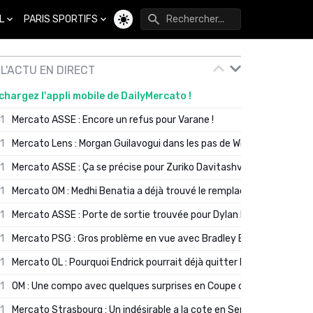
L
PARIS SPORTIFS
Changer de thème
L'ACTU EN DIRECT
chargez l'appli mobile de DailyMercato !
01
Mercato ASSE : Encore un refus pour Varane !
01
Mercato Lens : Morgan Guilavogui dans les pas de Will Still ?
01
Mercato ASSE : Ça se précise pour Zuriko Davitashvili
01
Mercato OM : Medhi Benatia a déjà trouvé le remplaçant de Robinio
01
Mercato ASSE : Porte de sortie trouvée pour Dylan Batubinsika
01
Mercato PSG : Gros problème en vue avec Bradley Barcola ?
01
Mercato OL : Pourquoi Endrick pourrait déjà quitter Lyon en janvier
01
OM : Une compo avec quelques surprises en Coupe de France
01
Mercato Strasbourg : Un indésirable a la cote en Serie A