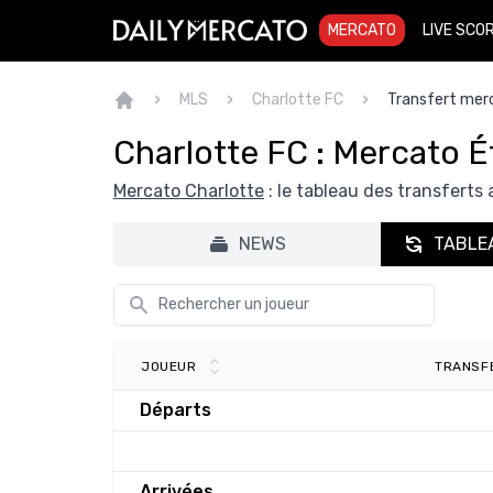
MERCATO
LIVE SCO
MLS
Charlotte FC
Transfert mer
Charlotte FC : Mercato 
Mercato Charlotte
: le tableau des transferts 
NEWS
TABLE
TRANSF
JOUEUR
Départs
Arrivées