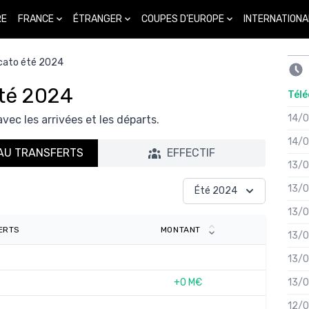
FRANCE
ÉTRANGER
COUPES D'EUROPE
INTERNATIONA
RE
cato été 2024
Été 2024
Télé
14/
avec les arrivées et les départs.
14/
AU TRANSFERTS
EFFECTIF
13/
13/
Été 2024
13/
ERTS
MONTANT
13/
13/
+0 M€
13/
12/