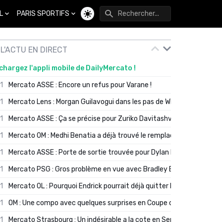
L
PARIS SPORTIFS
Changer de thème
L'ACTU EN DIRECT
chargez l'appli mobile de DailyMercato !
01
Mercato ASSE : Encore un refus pour Varane !
01
Mercato Lens : Morgan Guilavogui dans les pas de Will Still ?
01
Mercato ASSE : Ça se précise pour Zuriko Davitashvili
01
Mercato OM : Medhi Benatia a déjà trouvé le remplaçant de Robinio
01
Mercato ASSE : Porte de sortie trouvée pour Dylan Batubinsika
01
Mercato PSG : Gros problème en vue avec Bradley Barcola ?
01
Mercato OL : Pourquoi Endrick pourrait déjà quitter Lyon en janvier
01
OM : Une compo avec quelques surprises en Coupe de France
01
Mercato Strasbourg : Un indésirable a la cote en Serie A