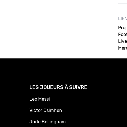
12/
12/
LIE
Pro
12/
Foot
12/
Live
12/
Mer
11/0
11/0
11/0
11/0
LES JOUEURS À SUIVRE
10/
Leo Messi
10/
Victor Osimhen
10/
Jude Bellingham
10/