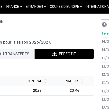
FRANCE
ÉTRANGER
COUPES D'EUROPE
INTERNATIONA
RE
tif
Télé
14/
eh pour la saison 2026/2027.
14/
AU TRANSFERTS
EFFECTIF
13/
13/
13/
CONTRAT
VALEUR
13/
2023
20 M€
13/
13/
12/