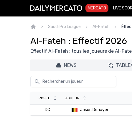
MERCATO
LIVE SCO
Saudi Pro League
Al-Fateh
Éffec
Al-Fateh : Effectif 2026
Effectif Al-Fateh
: tous les joueurs de Al-Fat
NEWS
TABLE
POSTE
JOUEUR
DC
Jason Denayer