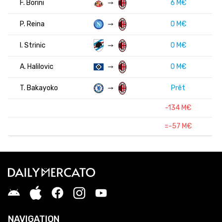
F. Borini
6 M€
P. Reina
0 M€
I. Strinic
0 M€
A. Halilovic
0 M€
T. Bakayoko
Prêt
-134 M€
=-57 M€
NAVIGATION