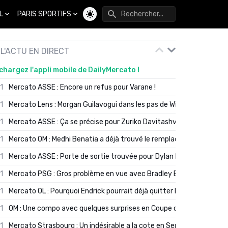
L
PARIS SPORTIFS
Changer de thème
L'ACTU EN DIRECT
chargez l'appli mobile de DailyMercato !
01
Mercato ASSE : Encore un refus pour Varane !
01
Mercato Lens : Morgan Guilavogui dans les pas de Will Still ?
01
Mercato ASSE : Ça se précise pour Zuriko Davitashvili
01
Mercato OM : Medhi Benatia a déjà trouvé le remplaçant de Robinio
01
Mercato ASSE : Porte de sortie trouvée pour Dylan Batubinsika
01
Mercato PSG : Gros problème en vue avec Bradley Barcola ?
01
Mercato OL : Pourquoi Endrick pourrait déjà quitter Lyon en janvier
01
OM : Une compo avec quelques surprises en Coupe de France
01
Mercato Strasbourg : Un indésirable a la cote en Serie A