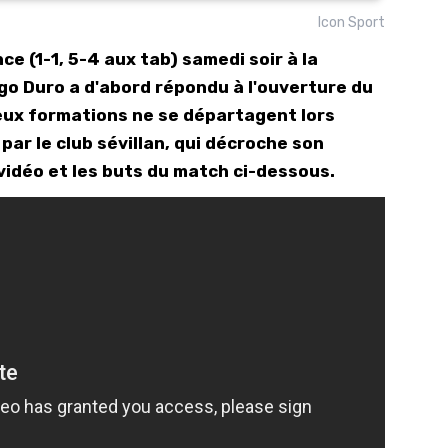
Icon Sport
10/
nce (1-1, 5-4 aux tab) samedi soir à la
09/
ugo Duro a d'abord répondu à l'ouverture du
09/
deux formations ne se départagent lors
09/
par le club sévillan, qui décroche son
09/
vidéo et les buts du match ci-dessous.
09/
09/
08/