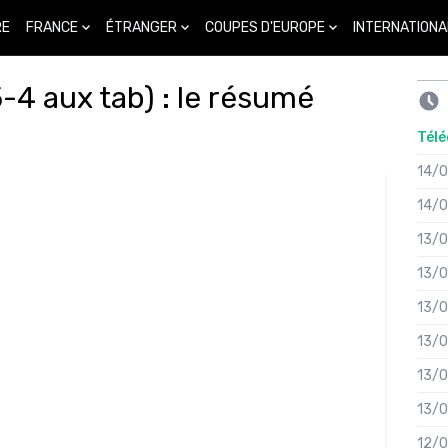
FRANCE
ÉTRANGER
COUPES D'EUROPE
INTERNATIONA
RE
5-4 aux tab) : le résumé
Télé
14/
14/
13/
13/
13/
13/
13/
13/
12/