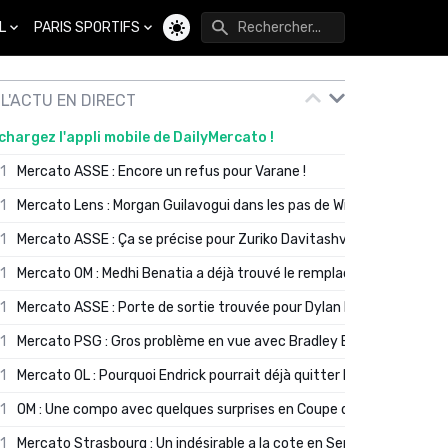
L
PARIS SPORTIFS
Changer de thème
L'ACTU EN DIRECT
chargez l'appli mobile de DailyMercato !
01
Mercato ASSE : Encore un refus pour Varane !
01
Mercato Lens : Morgan Guilavogui dans les pas de Will Still ?
01
Mercato ASSE : Ça se précise pour Zuriko Davitashvili
01
Mercato OM : Medhi Benatia a déjà trouvé le remplaçant de Robinio
01
Mercato ASSE : Porte de sortie trouvée pour Dylan Batubinsika
01
Mercato PSG : Gros problème en vue avec Bradley Barcola ?
01
Mercato OL : Pourquoi Endrick pourrait déjà quitter Lyon en janvier
01
OM : Une compo avec quelques surprises en Coupe de France
01
Mercato Strasbourg : Un indésirable a la cote en Serie A