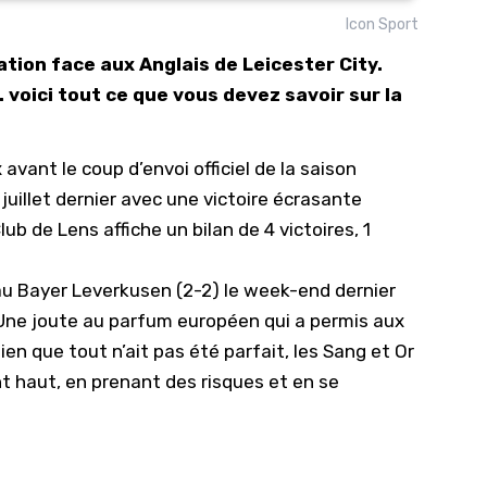
Icon Sport
10/
tion face aux Anglais de Leicester City.
09/
 voici tout ce que vous devez savoir sur la
09/
09/
avant le coup d’envoi officiel de la saison
09/
uillet dernier avec une victoire écrasante
09/
lub de Lens
affiche un bilan de 4 victoires, 1
09/
08/
au Bayer Leverkusen (2-2) le week-end dernier
 Une joute au parfum européen qui a permis aux
en que tout n’ait pas été parfait, les Sang et Or
 haut, en prenant des risques et en se