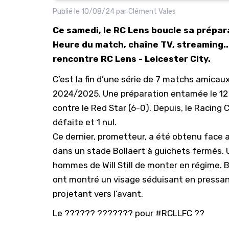
Publié le
10/08/24
par
Clément Vales
Ce samedi, le RC Lens boucle sa prépara
Heure du match, chaîne TV, streaming...
rencontre RC Lens - Leicester City.
C’est la fin d’une série de 7 matchs amicaux 
2024/2025. Une préparation entamée le 12 j
contre le Red Star (6-0). Depuis, le
Racing C
défaite et 1 nul.
Ce dernier, prometteur, a été obtenu face 
dans un stade Bollaert à guichets fermés.
hommes de Will Still de monter en régime. Bi
ont montré un visage séduisant en pressant
projetant vers l’avant.
Le ?????? ??????? pour
#RCLLFC
??