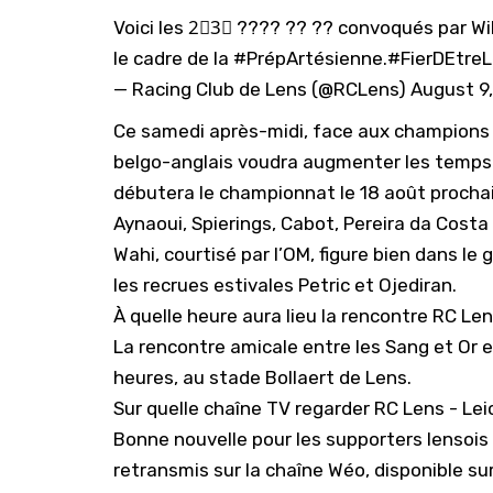
Voici les 2⃣3⃣ ???? ?? ?? convoqués par Will
le cadre de la
#PrépArtésienne
.
#FierDEtreL
— Racing Club de Lens (@RCLens)
August 9
Ce samedi après-midi, face aux champions d
belgo-anglais voudra augmenter les temps d
débutera le championnat le 18 août prochain
Aynaoui, Spierings, Cabot, Pereira da Cost
Wahi
, courtisé par l’OM, figure bien dans le
les recrues estivales Petric et Ojediran.
À quelle heure aura lieu la rencontre RC Len
La rencontre amicale entre les Sang et Or e
heures, au stade Bollaert de Lens.
Sur quelle chaîne TV regarder RC Lens - Le
Bonne nouvelle pour les supporters lensois :
retransmis sur la chaîne Wéo, disponible sur