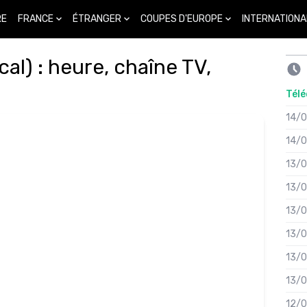
FRANCE
ÉTRANGER
COUPES D'EUROPE
INTERNATIONA
RE
al) : heure, chaîne TV,
Télé
14/
14/
13/
13/
13/
13/
13/
13/
12/