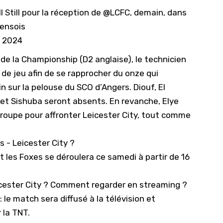
 Still pour la réception de
@LCFC
, demain, dans
ensois
, 2024
e la Championship (D2 anglaise), le technicien
e jeu afin de se rapprocher du onze qui
 sur la pelouse du SCO d’Angers. Diouf, El
a et Sishuba seront absents. En revanche,
Elye
 groupe pour affronter
Leicester City
, tout comme
s - Leicester City ?
t les Foxes se déroulera ce samedi à partir de 16
icester City ? Comment regarder en streaming ?
 le match sera diffusé à la télévision et
 la TNT.