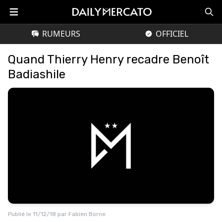
RUMEURS
OFFICIEL
Quand Thierry Henry recadre Benoît
Badiashile
Publié le
11/12/18
par
Fabien Borne