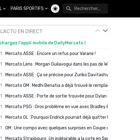
L
PARIS SPORTIFS
Changer de thème
L'ACTU EN DIRECT
chargez l'appli mobile de DailyMercato !
01
Mercato ASSE : Encore un refus pour Varane !
01
Mercato Lens : Morgan Guilavogui dans les pas de Will Still ?
01
Mercato ASSE : Ça se précise pour Zuriko Davitashvili
01
Mercato OM : Medhi Benatia a déjà trouvé le remplaçant de Robinio
01
Mercato ASSE : Porte de sortie trouvée pour Dylan Batubinsika
01
Mercato PSG : Gros problème en vue avec Bradley Barcola ?
01
Mercato OL : Pourquoi Endrick pourrait déjà quitter Lyon en janvier
01
OM : Une compo avec quelques surprises en Coupe de France
01
Mercato Strasbourg : Un indésirable a la cote en Serie A