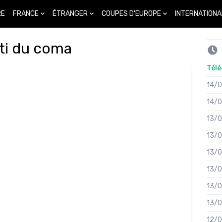
FRANCE
ÉTRANGER
COUPES D'EUROPE
INTERNATIONA
RE
rti du coma
Télé
14/
14/
13/
13/
13/
13/
13/
13/
12/