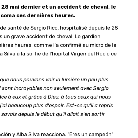
 28 mai dernier et un accident de cheval, le
10/
u coma ces dernières heures.
09/
de santé de Sergio Rico, hospitalisé depuis le 28
09/
ès un grave accident de cheval. Le gardien
09/
ières heures, comme l'a confirmé au micro de la
09/
Silva à la sortie de l'hopital Virgen del Rocío ce
09/
09/
st que nous pouvons voir la lumière un peu plus.
08/
ui sont incroyables non seulement avec Sergio
âce à eux et grâce à Dieu, à tous ceux qui nous
ai beaucoup plus d'espoir. Est-ce qu'il a repris
 savais depuis le début qu'il allait s'en sortir
ación y Alba Silva reacciona: "Eres un campeón"