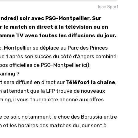
Icon Sport
10/
endredi soir avec PSG-Montpellier. Sur
09/
 le match en direct à la télévision ou en
09/
mme TV avec toutes les diffusions du jour.
09/
 Montpellier se déplace au Parc des Princes
09/
igue 1 après son succès du côté d'Angers combiné
09/
os officielles de PSG-Montpellier ici
).
09/
eaming ?
08/
 sera diffusé en direct sur
Téléfoot la chaîne
,
 en attendant que la LFP trouve de nouveaux
aming, il vous faudra être abonné
aux offres
pe ce soir, notamment le choc des Borussia entre
 et les horaires des matches du jour sont à