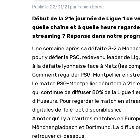
Publié le
22/01/21
par
Fabien Borne
Début de la 21e journée de Ligue 1 ce v
quelle chaîne et à quelle heure regarder
streaming ? Réponse dans notre progra
Une semaine après sa défaite 3-2 à Monaco,
pour y défier le PSG, redevenu leader de L
à la défaite lyonnaise face à Metz (
les comp
Comment regarder PSG-Montpellier en str
Le match PSG-Montpellier débutera à 21h et
qui continue de diffuser 80% de la Ligue 1
diffuseurs. Pour regarder le match en stre
digitales de Téléfoot disponibles ici
.
A noter qu'il y a d'autres matches en Euro
Mönchengladbach et Dortmund. La diffusion
retrouver ci-dessous.