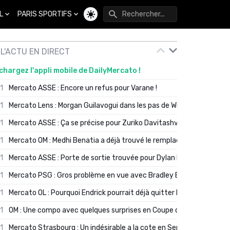
L
PARIS SPORTIFS
Changer de thème
L'ACTU EN DIRECT
chargez l'appli mobile de DailyMercato !
01
Mercato ASSE : Encore un refus pour Varane !
01
Mercato Lens : Morgan Guilavogui dans les pas de Will Still ?
01
Mercato ASSE : Ça se précise pour Zuriko Davitashvili
01
Mercato OM : Medhi Benatia a déjà trouvé le remplaçant de Robinio
01
Mercato ASSE : Porte de sortie trouvée pour Dylan Batubinsika
01
Mercato PSG : Gros problème en vue avec Bradley Barcola ?
01
Mercato OL : Pourquoi Endrick pourrait déjà quitter Lyon en janvier
01
OM : Une compo avec quelques surprises en Coupe de France
01
Mercato Strasbourg : Un indésirable a la cote en Serie A