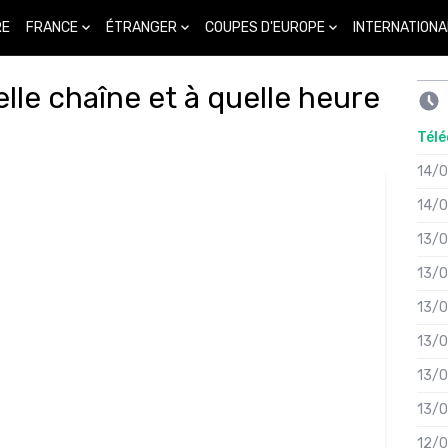
FRANCE
ÉTRANGER
COUPES D'EUROPE
INTERNATIONA
RE
lle chaîne et à quelle heure
Télé
14/
14/
13/
13/
13/
13/
13/
13/
12/