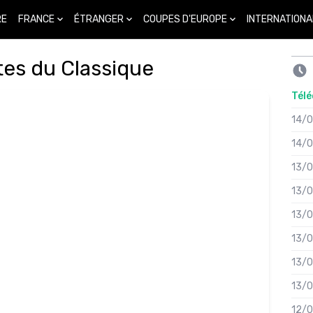
FRANCE
ÉTRANGER
COUPES D'EUROPE
INTERNATIONA
RE
tes du Classique
Télé
14/
14/
13/
13/
13/
13/
13/
13/
12/