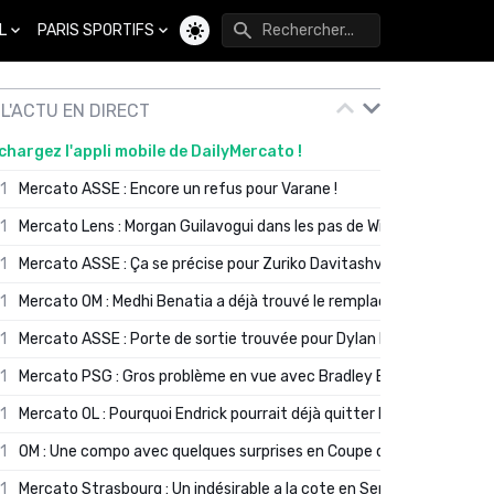
L
PARIS SPORTIFS
Changer de thème
L'ACTU EN DIRECT
chargez l'appli mobile de DailyMercato !
01
Mercato ASSE : Encore un refus pour Varane !
01
Mercato Lens : Morgan Guilavogui dans les pas de Will Still ?
01
Mercato ASSE : Ça se précise pour Zuriko Davitashvili
01
Mercato OM : Medhi Benatia a déjà trouvé le remplaçant de Robinio
01
Mercato ASSE : Porte de sortie trouvée pour Dylan Batubinsika
01
Mercato PSG : Gros problème en vue avec Bradley Barcola ?
01
Mercato OL : Pourquoi Endrick pourrait déjà quitter Lyon en janvier
01
OM : Une compo avec quelques surprises en Coupe de France
01
Mercato Strasbourg : Un indésirable a la cote en Serie A