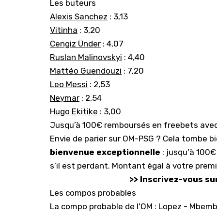
Les buteurs
Alexis Sanchez
: 3,13
Vitinha
: 3,20
Cengiz Ünder
: 4,07
Ruslan Malinovskyi
: 4,40
Mattéo Guendouzi
: 7,20
Leo Messi
: 2,53
Neymar
: 2,54
Hugo Ekitike
: 3,00
Jusqu’à 100€ remboursés en freebets avec
Envie de parier sur
OM-PSG
? Cela tombe bi
bienvenue exceptionnelle
: jusqu'à 100€
s’il est perdant. Montant égal à votre premi
>> Inscrivez-vous sur
Les compos probables
La compo probable de l'OM
: Lopez - Mbemba