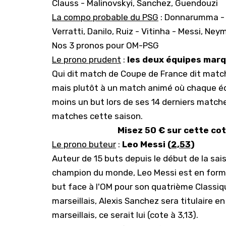
Clauss - Malinovskyi, Sanchez, Guendouzi
La compo probable du PSG
: Donnarumma - 
Verratti, Danilo, Ruiz - Vitinha - Messi, Ney
Nos 3 pronos pour OM-PSG
Le prono prudent
:
les deux équipes marq
Qui dit match de Coupe de France dit match
mais plutôt à un match animé où chaque éq
moins un but lors de ses 14 derniers match
matches cette saison.
Misez 50 € sur cette co
Le prono buteur
:
Leo Messi (
2,53
)
Auteur de 15 buts depuis le début de la sais
champion du monde, Leo Messi est en forme
but face à l'OM pour son quatrième Classiq
marseillais, Alexis Sanchez sera titulaire en
marseillais, ce serait lui (cote à 3,13).