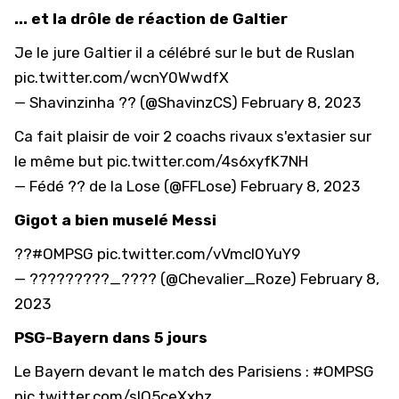
... et la drôle de réaction de Galtier
Je le jure Galtier il a célébré sur le but de Ruslan
pic.twitter.com/wcnY0WwdfX
— Shavinzinha ?? (@ShavinzCS)
February 8, 2023
Ca fait plaisir de voir 2 coachs rivaux s'extasier sur
le même but
pic.twitter.com/4s6xyfK7NH
— Fédé ?? de la Lose (@FFLose)
February 8, 2023
Gigot a bien muselé Messi
?‍?
#OMPSG
pic.twitter.com/vVmcl0YuY9
— ?????????_???? (@Chevalier_Roze)
February 8,
2023
PSG-Bayern dans 5 jours
Le Bayern devant le match des Parisiens :
#OMPSG
pic.twitter.com/sIO5ceXxhz