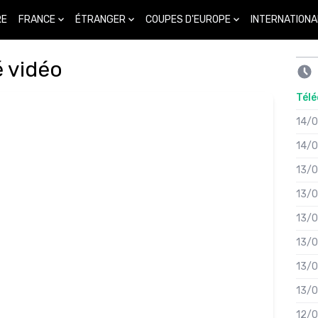
FRANCE
ÉTRANGER
COUPES D'EUROPE
INTERNATIONA
RE
é vidéo
Télé
14/
14/
13/
13/
13/
13/
13/
13/
12/