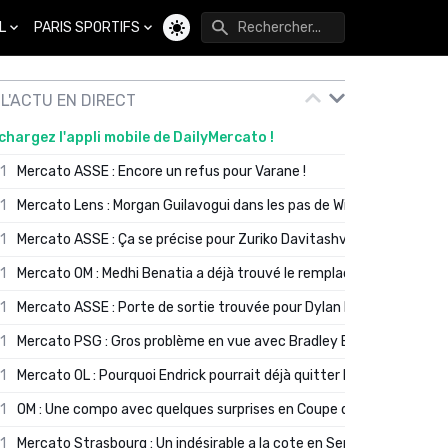
L
PARIS SPORTIFS
Changer de thème
L'ACTU EN DIRECT
chargez l'appli mobile de DailyMercato !
01
Mercato ASSE : Encore un refus pour Varane !
01
Mercato Lens : Morgan Guilavogui dans les pas de Will Still ?
01
Mercato ASSE : Ça se précise pour Zuriko Davitashvili
01
Mercato OM : Medhi Benatia a déjà trouvé le remplaçant de Robinio
01
Mercato ASSE : Porte de sortie trouvée pour Dylan Batubinsika
01
Mercato PSG : Gros problème en vue avec Bradley Barcola ?
01
Mercato OL : Pourquoi Endrick pourrait déjà quitter Lyon en janvier
01
OM : Une compo avec quelques surprises en Coupe de France
01
Mercato Strasbourg : Un indésirable a la cote en Serie A