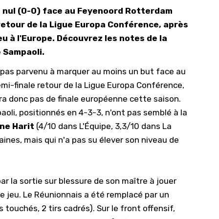
h nul (0-0) face au Feyenoord Rotterdam
10/
 retour de la Ligue Europa Conférence, après
09/
ieu à l'Europe. Découvrez les notes de la
09/
 Sampaoli.
09/
t pas parvenu à marquer au moins un but face au
09/
mi-finale retour de la Ligue Europa Conférence,
09/
îtra donc pas de finale européenne cette saison.
09/
oli, positionnés en 4-3-3, n'ont pas semblé à la
ne Harit
(4/10 dans L'Équipe, 3,3/10 dans La
08/
ines, mais qui n'a pas su élever son niveau de
 la sortie sur blessure de son maître à jouer
e jeu. Le Réunionnais a été remplacé par un
touchés, 2 tirs cadrés). Sur le front offensif,