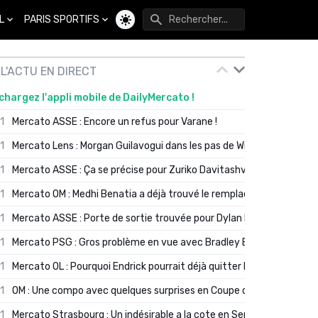
L
PARIS SPORTIFS
Changer de thème
L'ACTU EN DIRECT
chargez l'appli mobile de DailyMercato !
01
Mercato ASSE : Encore un refus pour Varane !
01
Mercato Lens : Morgan Guilavogui dans les pas de Will Still ?
01
Mercato ASSE : Ça se précise pour Zuriko Davitashvili
01
Mercato OM : Medhi Benatia a déjà trouvé le remplaçant de Robinio
01
Mercato ASSE : Porte de sortie trouvée pour Dylan Batubinsika
01
Mercato PSG : Gros problème en vue avec Bradley Barcola ?
01
Mercato OL : Pourquoi Endrick pourrait déjà quitter Lyon en janvier
01
OM : Une compo avec quelques surprises en Coupe de France
01
Mercato Strasbourg : Un indésirable a la cote en Serie A