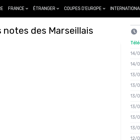
FRANCE
ÉTRANGER
COUPES D'EUROPE
INTERNATIONA
RE
 notes des Marseillais
Télé
14/
14/
13/
13/
13/
13/
13/
13/
12/