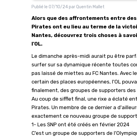
Publié le
07/10/24
par
Quentin Mallet
Alors que des affrontements entre des 
Pirates ont eu lieu au terme de la vict
Nantes, découvrez trois choses à savo
l'OL.
Le dimanche après-midi aurait pu être parfa
surfer sur sa dynamique récente toutes co
pas laissé de miettes au FC Nantes. Avec le
certain des places européennes, l'OL pouvai
finalement, des groupes de supporters des
Au coup de sifflet final,
une rixe a éclaté e
Pirates
. Un membre de ce dernier a d'ailleur
exactement ce nouveau groupe de supporters
1- Les SNP ont été créés en février 2024
C'est un groupe de supporters de l'Olympiq