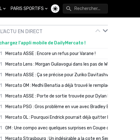
L
PARIS SPORTIFS
Changer de thème
L'ACTU EN DIRECT
chargez l'appli mobile de DailyMercato !
01
Mercato ASSE : Encore un refus pour Varane !
01
Mercato Lens : Morgan Guilavogui dans les pas de Will Still ?
01
Mercato ASSE : Ça se précise pour Zuriko Davitashvili
01
Mercato OM : Medhi Benatia a déjà trouvé le remplaçant de Robinio
01
Mercato ASSE : Porte de sortie trouvée pour Dylan Batubinsika
01
Mercato PSG : Gros problème en vue avec Bradley Barcola ?
01
Mercato OL : Pourquoi Endrick pourrait déjà quitter Lyon en janvier
01
OM : Une compo avec quelques surprises en Coupe de France
01
Mercato Strasbourg : Un indésirable a la cote en Serie A