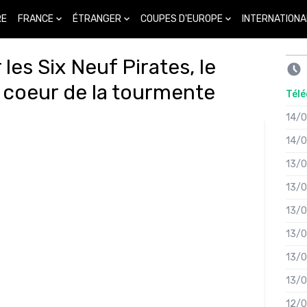
FRANCE
ÉTRANGER
COUPES D'EUROPE
INTERNATIONA
RE
 les Six Neuf Pirates, le
 coeur de la tourmente
Télé
14/
14/
13/
13/
13/
13/
13/
13/
12/