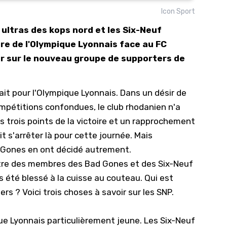
Icon Sport
10/
ultras des kops nord et les Six-Neuf
09/
oire de l'Olympique Lyonnais face au FC
09/
ir sur le nouveau groupe de supporters de
09/
09/
it pour l
'Olympique Lyonnais
. Dans un désir de
09/
mpétitions confondues, le club rhodanien n'a
09/
s trois points de la victoire et un rapprochement
08/
t s'arrêter là pour cette journée. Mais
 Gones en ont décidé autrement.
ntre des membres des Bad Gones et des Six-Neuf
s été blessé à la cuisse au couteau. Qui est
 ? Voici trois choses à savoir sur les SNP.
ue Lyonnais particulièrement jeune. Les Six-Neuf