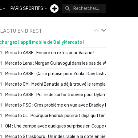
L
PARIS SPORTIFS
Changer de thème
L'ACTU EN DIRECT
chargez l'appli mobile de DailyMercato !
01
Mercato ASSE : Encore un refus pour Varane !
01
Mercato Lens : Morgan Guilavogui dans les pas de Will Still ?
01
Mercato ASSE : Ça se précise pour Zuriko Davitashvili
01
Mercato OM : Medhi Benatia a déjà trouvé le remplaçant de Robinio
01
Mercato ASSE : Porte de sortie trouvée pour Dylan Batubinsika
01
Mercato PSG : Gros problème en vue avec Bradley Barcola ?
01
Mercato OL : Pourquoi Endrick pourrait déjà quitter Lyon en janvier
01
OM : Une compo avec quelques surprises en Coupe de France
01
Mercato Strasbourg : Un indésirable a la cote en Serie A