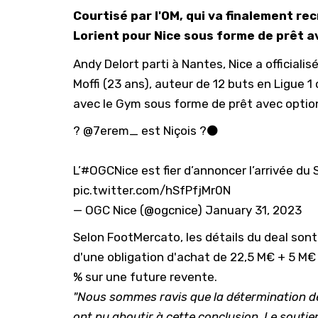
Courtisé par l'OM, qui va finalement re
Lorient pour Nice sous forme de prêt a
Andy Delort parti à Nantes, Nice a officiali
Moffi (23 ans), auteur de 12 buts en Ligue 1
avec le Gym sous forme de prêt avec option
?
@7erem_
est Niçois ?⚫️
L’
#OGCNice
est fier d’annoncer l’arrivée d
pic.twitter.com/hSfPfjMr0N
— OGC Nice (@ogcnice)
January 31, 2023
Selon
FootMercato
, les détails du deal son
d'une obligation d'achat de 22,5 M€ + 5 M€
% sur une future revente.
"Nous sommes ravis que la détermination de
ont pu aboutir à cette conclusion. Le soutie