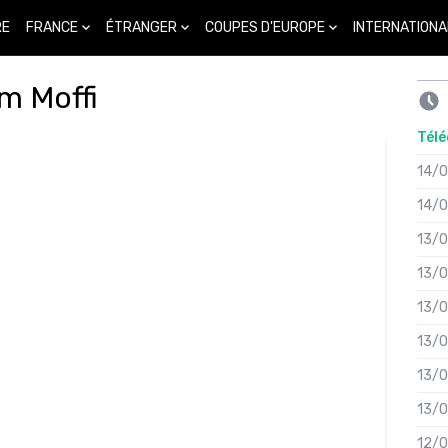
FRANCE
ÉTRANGER
COUPES D'EUROPE
INTERNATIONA
RE
em Moffi
Télé
14/
14/
13/
13/
13/
13/
13/
13/
12/