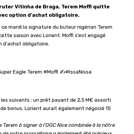
cruter Vitinha de Braga, Terem Moffi quitte
10/
vec option d'achat obligatoire.
09/
sé ce mardi la signature du buteur nigérian Terem
09/
 cette saison avec Lorient. Moffi s'est engagé
09/
 d'achat obligatoire.
09/
09/
09/
u Super Eagle Terem
#Moffi
✍️
#IssaNissa
08/
t les suivants : un prêt payant de 2,5 M€ assorti
 de bonus. Lorient aurait également négocié 15
 Terem à signer à l’OGC Nice combinée à la nôtre
n de notre propriétaire a également été précieux.