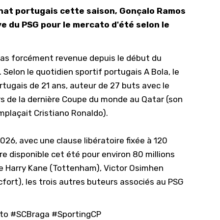
nat portugais cette saison, Gonçalo Ramos
10/
ive du PSG pour le mercato d'été selon le
09/
09/
 pas forcément revenue depuis le début du
09/
 Selon le quotidien sportif portugais
A Bola
, le
09/
tugais de 21 ans, auteur de 27 buts avec le
09/
ors de la dernière Coupe du monde au Qatar (son
09/
emplaçait Cristiano Ronaldo).
08/
026, avec une clause libératoire fixée à 120
re disponible cet été pour environ 80 millions
que Harry Kane (Tottenham), Victor Osimhen
fort), les trois autres buteurs associés au PSG
to
#SCBraga
#SportingCP