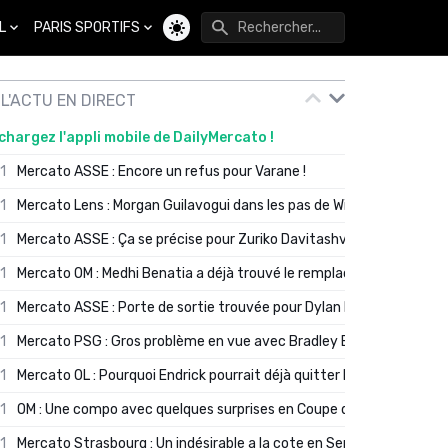
L
PARIS SPORTIFS
Changer de thème
L'ACTU EN DIRECT
chargez l'appli mobile de DailyMercato !
01
Mercato ASSE : Encore un refus pour Varane !
01
Mercato Lens : Morgan Guilavogui dans les pas de Will Still ?
01
Mercato ASSE : Ça se précise pour Zuriko Davitashvili
01
Mercato OM : Medhi Benatia a déjà trouvé le remplaçant de Robinio
01
Mercato ASSE : Porte de sortie trouvée pour Dylan Batubinsika
01
Mercato PSG : Gros problème en vue avec Bradley Barcola ?
01
Mercato OL : Pourquoi Endrick pourrait déjà quitter Lyon en janvier
01
OM : Une compo avec quelques surprises en Coupe de France
01
Mercato Strasbourg : Un indésirable a la cote en Serie A