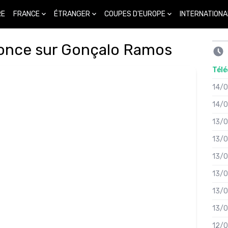
FRANCE
ÉTRANGER
COUPES D'EUROPE
INTERNATIONA
RE
once sur Gonçalo Ramos
Télé
14/
14/
13/
13/
13/
13/
13/
13/
12/