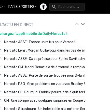
L
PARIS SPORTIFS
Changer de thème
L'ACTU EN DIRECT
chargez l'appli mobile de DailyMercato !
01
Mercato ASSE : Encore un refus pour Varane !
01
Mercato Lens : Morgan Guilavogui dans les pas de Will Still ?
01
Mercato ASSE : Ça se précise pour Zuriko Davitashvili
01
Mercato OM : Medhi Benatia a déjà trouvé le remplaçant de Robinio
01
Mercato ASSE : Porte de sortie trouvée pour Dylan Batubinsika
01
Mercato PSG : Gros problème en vue avec Bradley Barcola ?
01
Mercato OL : Pourquoi Endrick pourrait déjà quitter Lyon en janvier
01
OM : Une compo avec quelques surprises en Coupe de France
01
Mercato Strasbourg : Un indésirable a la cote en Serie A