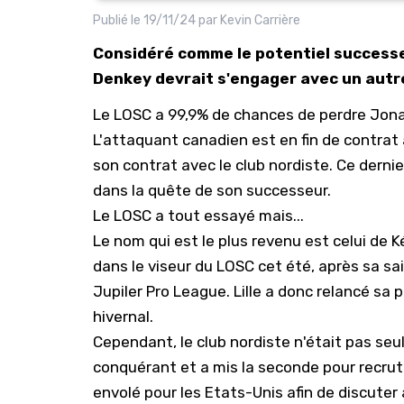
Publié le
19/11/24
par
Kevin Carrière
Considéré comme le potentiel successe
Denkey devrait s'engager avec un autr
Le LOSC a 99,9% de chances de perdre Jonat
L'attaquant canadien est en fin de contrat à
son contrat avec le club nordiste
. Ce derni
dans la quête de son successeur.
Le LOSC a tout essayé mais...
Le nom qui est le plus revenu est celui de 
dans le viseur du LOSC
cet été, après sa s
Jupiler Pro League.
Lille a donc relancé sa
hivernal.
Cependant, le club nordiste n'était pas seul 
conquérant et a mis la seconde pour recrut
envolé pour les Etats-Unis
afin de discuter