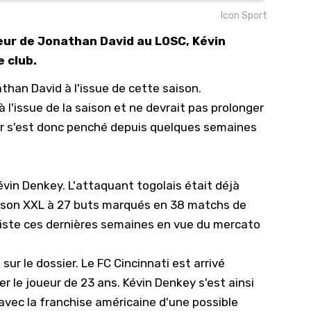
Icon Sport
10/
ur de Jonathan David au LOSC, Kévin
09/
e club.
09/
han David à l'issue de cette saison.
09/
 l'issue de la saison et ne
devrait pas prolonger
09/
er s'est donc penché depuis quelques semaines
09/
09/
08/
Kévin Denkey.
L'attaquant togolais était déjà
aison XXL à 27 buts marqués en 38 matchs de
 piste ces dernières semaines
en vue du mercato
sur le dossier. Le FC Cincinnati est arrivé
er le joueur de 23 ans.
Kévin Denkey s'est ainsi
 avec la franchise américaine d'une possible