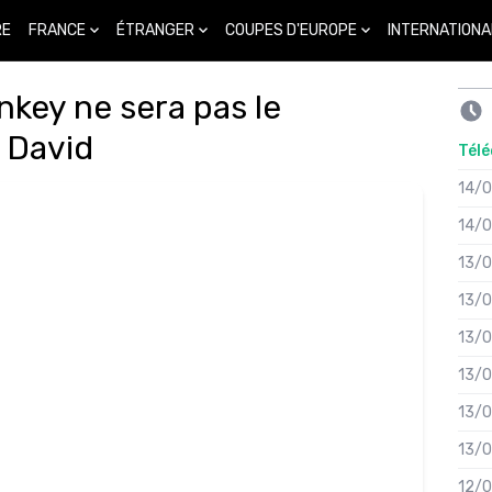
FRANCE
ÉTRANGER
COUPES D'EUROPE
INTERNATIONA
RE
key ne sera pas le
 David
Télé
14/
14/
13/
13/
13/
13/
13/
13/
12/