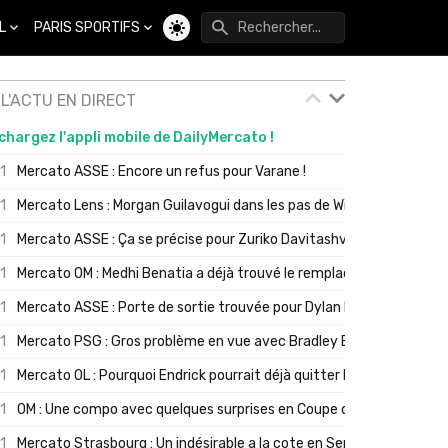
L
PARIS SPORTIFS
Changer de thème
L'ACTU EN DIRECT
chargez l'appli mobile de DailyMercato !
01
Mercato ASSE : Encore un refus pour Varane !
01
Mercato Lens : Morgan Guilavogui dans les pas de Will Still ?
01
Mercato ASSE : Ça se précise pour Zuriko Davitashvili
01
Mercato OM : Medhi Benatia a déjà trouvé le remplaçant de Robinio
01
Mercato ASSE : Porte de sortie trouvée pour Dylan Batubinsika
01
Mercato PSG : Gros problème en vue avec Bradley Barcola ?
01
Mercato OL : Pourquoi Endrick pourrait déjà quitter Lyon en janvier
01
OM : Une compo avec quelques surprises en Coupe de France
01
Mercato Strasbourg : Un indésirable a la cote en Serie A