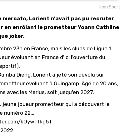
Icon Sport
10/
e mercato, Lorient n'avait pas pu recruter
09/
er en enrôlant le prometteur Yoann Cathline
09/
que joker.
09/
mbre 23h en France, mais les clubs de Ligue 1
09/
ueur évoluant en France d'ici l'ouverture du
09/
sportif).
09/
 Bamba Dieng, Lorient a jeté son dévolu sur
08/
rometteur évoluant à Guingamp. Âgé de 20 ans,
ans avec les Merlus, soit jusqu'en 2027.
rts, jeune joueur prometteur qui a découvert le
le numéro 22...
tter.com/kOywTfkg5T
 2022