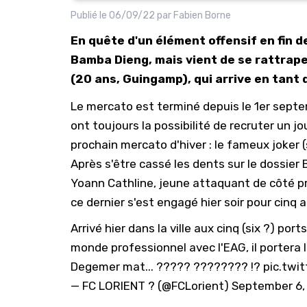
Publié le
06/09/22
par
Fabien Borne
En quête d'un élément offensif en fin d
Bamba Dieng, mais vient de se rattrap
(20 ans, Guingamp), qui arrive en tant 
Le mercato est terminé depuis le 1er septe
ont toujours la possibilité de recruter un jo
prochain mercato d'hiver : le fameux joker (
Après s'être cassé les dents sur le dossier
Yoann Cathline, jeune attaquant de côté p
ce dernier s'est engagé hier soir pour cinq 
Arrivé hier dans la ville aux cinq (six ?) po
monde professionnel avec l'EAG, il portera 
Degemer mat... ????? ???????? !?
pic.twi
— FC LORIENT ? (@FCLorient)
September 6,