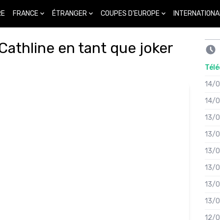
FRANCE
ÉTRANGER
COUPES D'EUROPE
INTERNATIONA
RE
 Cathline en tant que joker
Télé
14/
14/
13/
13/
13/
13/
13/
13/
12/