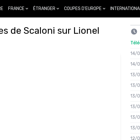
FRANCE
ÉTRANGER
COUPES D'EUROPE
INTERNATIONA
RE
es de Scaloni sur Lionel
Télé
14/
14/
13/
13/
13/
13/
13/
13/
12/