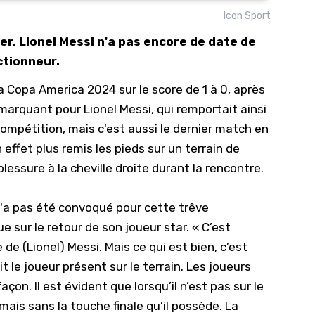
Icon Sport
10/
ier, Lionel Messi n'a pas encore de date de
09/
ectionneur.
09/
 la Copa America 2024 sur le score de 1 à 0, après
09/
e marquant pour
Lionel Messi
, qui remportait ainsi
09/
compétition, mais c'est aussi le dernier match en
09/
n effet plus remis les pieds sur un terrain de
09/
lessure à la cheville droite durant la rencontre.
08/
 n'a pas été convoqué pour cette trêve
e sur le retour de son joueur star. « C’est
de (Lionel) Messi. Mais ce qui est bien, c’est
 le joueur présent sur le terrain. Les joueurs
çon. Il est évident que lorsqu’il n’est pas sur le
ais sans la touche finale qu’il possède. La