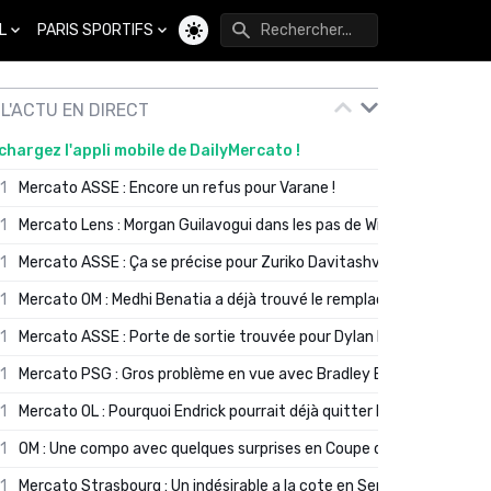
L
PARIS SPORTIFS
Changer de thème
L'ACTU EN DIRECT
chargez l'appli mobile de DailyMercato !
01
Mercato ASSE : Encore un refus pour Varane !
01
Mercato Lens : Morgan Guilavogui dans les pas de Will Still ?
01
Mercato ASSE : Ça se précise pour Zuriko Davitashvili
01
Mercato OM : Medhi Benatia a déjà trouvé le remplaçant de Robinio
01
Mercato ASSE : Porte de sortie trouvée pour Dylan Batubinsika
01
Mercato PSG : Gros problème en vue avec Bradley Barcola ?
01
Mercato OL : Pourquoi Endrick pourrait déjà quitter Lyon en janvier
01
OM : Une compo avec quelques surprises en Coupe de France
01
Mercato Strasbourg : Un indésirable a la cote en Serie A