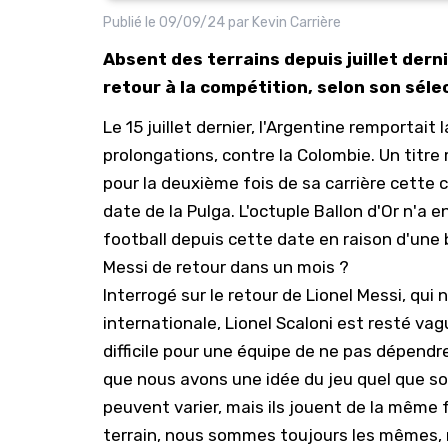
Publié le
09/09/24
par
Kevin Carrière
Absent des terrains depuis juillet dern
retour à la compétition, selon son sél
Le 15 juillet dernier, l'Argentine remportait
prolongations, contre la Colombie. Un titr
pour la deuxième fois de sa carrière cette 
date de la Pulga. L'octuple Ballon d'Or n'a e
football depuis cette date en raison d'une b
Messi de retour dans un mois ?
Interrogé sur le retour de Lionel Messi, qui
internationale, Lionel Scaloni est resté vagu
difficile pour une équipe de ne pas dépendre 
que nous avons une idée du jeu quel que soit
peuvent varier, mais ils jouent de la même fa
terrain, nous sommes toujours les mêmes, m