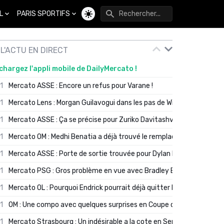
L
PARIS SPORTIFS
Changer de thème
L'ACTU EN DIRECT
chargez l'appli mobile de DailyMercato !
01
Mercato ASSE : Encore un refus pour Varane !
01
Mercato Lens : Morgan Guilavogui dans les pas de Will Still ?
01
Mercato ASSE : Ça se précise pour Zuriko Davitashvili
01
Mercato OM : Medhi Benatia a déjà trouvé le remplaçant de Robinio
01
Mercato ASSE : Porte de sortie trouvée pour Dylan Batubinsika
01
Mercato PSG : Gros problème en vue avec Bradley Barcola ?
01
Mercato OL : Pourquoi Endrick pourrait déjà quitter Lyon en janvier
01
OM : Une compo avec quelques surprises en Coupe de France
01
Mercato Strasbourg : Un indésirable a la cote en Serie A