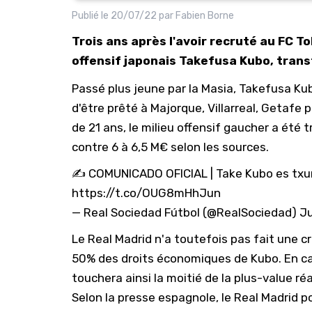
Publié le
20/07/22
par
Fabien Borne
Trois ans après l'avoir recruté au FC To
offensif japonais Takefusa Kubo, trans
Passé plus jeune par la Masia, Takefusa Kubo
d'être prêté à Majorque, Villarreal, Getafe 
de 21 ans, le milieu offensif gaucher a été
contre 6 à 6,5 M€ selon les sources.
✍️ COMUNICADO OFICIAL | Take Kubo es txur
https://t.co/OUG8mHhJun
— Real Sociedad Fútbol (@RealSociedad)
Ju
Le Real Madrid n'a toutefois pas fait une cro
50% des droits économiques de Kubo. En cas
touchera ainsi la moitié de la plus-value réa
Selon la presse espagnole, le Real Madrid po