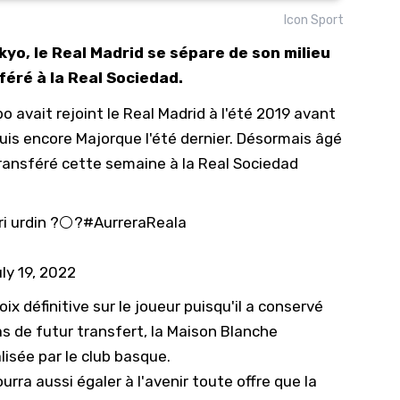
Icon Sport
10/
kyo, le Real Madrid se sépare de son milieu
09/
féré à la Real Sociedad.
09/
 avait rejoint le Real Madrid à l'été 2019 avant
09/
puis encore Majorque l'été dernier. Désormais âgé
09/
 transféré cette semaine à la Real Sociedad
09/
09/
i urdin ?⚪️?
#AurreraReala
08/
ly 19, 2022
ix définitive sur le joueur puisqu'il a conservé
 de futur transfert, la Maison Blanche
lisée par le club basque.
urra aussi égaler à l'avenir toute offre que la