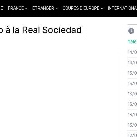
FRANCE
ÉTRANGER
COUPES D'EUROPE
INTERNATIONA
RE
 à la Real Sociedad
Télé
14/
14/
13/
13/
13/
13/
13/
13/
12/