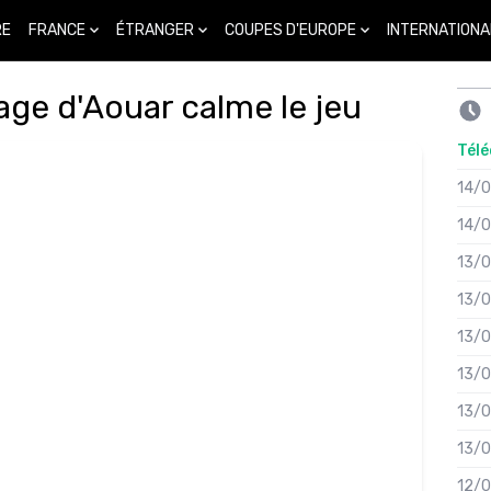
FRANCE
ÉTRANGER
COUPES D'EUROPE
INTERNATIONA
RE
rage d'Aouar calme le jeu
Télé
14/
14/
13/
13/
13/
13/
13/
13/
12/