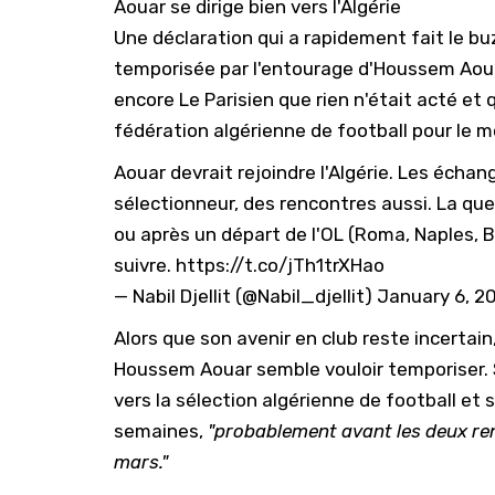
Aouar se dirige bien vers l'Algérie
Une déclaration qui a rapidement fait le bu
temporisée par l'entourage d'Houssem Aouar
encore
Le Parisien
que rien n'était acté et 
fédération algérienne de football pour le 
Aouar devrait rejoindre l'Algérie. Les éch
sélectionneur, des rencontres aussi. La ques
ou après un départ de l'OL (Roma, Naples, Be
suivre.
https://t.co/jTh1trXHao
— Nabil Djellit (@Nabil_djellit)
January 6, 2
Alors que son avenir en club reste incertain, 
Houssem Aouar semble vouloir temporiser. S
vers la sélection algérienne de football et 
semaines,
"probablement avant les deux ren
mars."