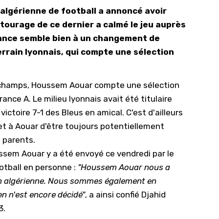
 algérienne de football a annoncé avoir
10/
tourage de ce dernier a calmé le jeu auprès
09/
dance semble bien à un changement de
09/
terrain lyonnais, qui compte une sélection
09/
09/
schamps, Houssem Aouar compte une sélection
09/
ance A. Le milieu lyonnais avait été titulaire
09/
victoire 7-1 des Bleus en amical. C'est d'ailleurs
et à Aouar d'être toujours potentiellement
08/
s parents.
sem Aouar y a été envoyé ce vendredi par le
otball en personne :
"Houssem Aouar nous a
on algérienne. Nous sommes également en
en n'est encore décidé"
, a ainsi confié Djahid
3.