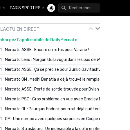
L
PARIS SPORTIFS
Changer de thème
L'ACTU EN DIRECT
chargez l'appli mobile de DailyMercato !
01
Mercato ASSE : Encore un refus pour Varane !
01
Mercato Lens : Morgan Guilavogui dans les pas de Will Still ?
01
Mercato ASSE : Ça se précise pour Zuriko Davitashvili
01
Mercato OM : Medhi Benatia a déjà trouvé le remplaçant de Robinio
01
Mercato ASSE : Porte de sortie trouvée pour Dylan Batubinsika
01
Mercato PSG : Gros problème en vue avec Bradley Barcola ?
01
Mercato OL : Pourquoi Endrick pourrait déjà quitter Lyon en janvier
01
OM : Une compo avec quelques surprises en Coupe de France
01
Mercato Strasbourg : Un indésirable a la cote en Serie A