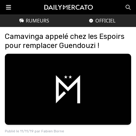
RUMEURS
OFFICIEL
Camavinga appelé chez les Espoirs
pour remplacer Guendouzi !
Publié le
11/11/19
par
Fabien Borne