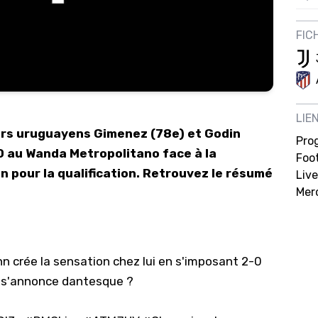
12/
FIC
12/
12/
12/
12/
LIE
urs uruguayens Gimenez (78e) et Godin
Pro
11/0
-0 au Wanda Metropolitano face à la
Foot
11/0
on pour la qualification. Retrouvez le résumé
Live
11/0
Mer
11/0
10/
 crée la sensation chez lui en s'imposant 2-0
10/
r s'annonce dantesque ?
10/
10/