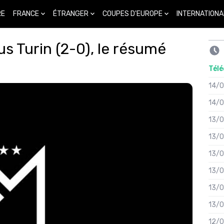
FRANCE
ÉTRANGER
COUPES D'EUROPE
INTERNATIONA
RE
us Turin (2-0), le résumé
Télé
14/
14/
13/
13/
13/
13/
13/
13/
12/