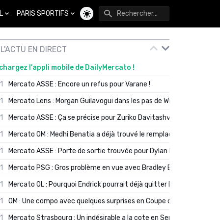
L
PARIS SPORTIFS
Changer de thème
L'ACTU EN DIRECT
chargez l'appli mobile de DailyMercato !
01
Mercato ASSE : Encore un refus pour Varane !
01
Mercato Lens : Morgan Guilavogui dans les pas de Will Still ?
01
Mercato ASSE : Ça se précise pour Zuriko Davitashvili
01
Mercato OM : Medhi Benatia a déjà trouvé le remplaçant de Robinio
01
Mercato ASSE : Porte de sortie trouvée pour Dylan Batubinsika
01
Mercato PSG : Gros problème en vue avec Bradley Barcola ?
01
Mercato OL : Pourquoi Endrick pourrait déjà quitter Lyon en janvier
01
OM : Une compo avec quelques surprises en Coupe de France
01
Mercato Strasbourg : Un indésirable a la cote en Serie A