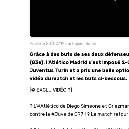
Publié le
20/02/19
par
Fabien Borne
Grâce à des buts de ses deux défense
(83e), l'Atlético Madrid s'est imposé 2
Juventus Turin et a pris une belle opti
vidéo du match et les buts ci-dessous.
[⚽ EXCLU VIDÉO ?]
? L'
#Atlético
de Diego Simeone et Griezmann
contre la
#Juve
de CR7 ! ? Le match retou