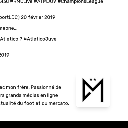
Gl3u
#RMCLive
#ATMJUV
#ChampionsLeague
10/
09/
SportLDC)
20 février 2019
09/
meone...
09/
’Atletico ?
#AtleticoJuve
09/
2019
09/
09/
08/
vec mon frère. Passionné de
urs grands médias en ligne
ctualité du foot et du mercato.