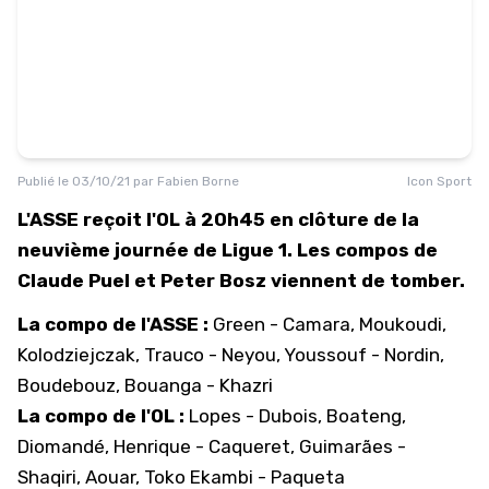
Publié le
03/10/21
par
Fabien Borne
Icon Sport
L'ASSE reçoit l'OL à 20h45 en clôture de la
neuvième journée de Ligue 1. Les compos de
Claude Puel et Peter Bosz viennent de tomber.
La compo de l'ASSE :
Green - Camara, Moukoudi,
Kolodziejczak, Trauco - Neyou, Youssouf - Nordin,
Boudebouz, Bouanga - Khazri
La compo de l'OL :
Lopes - Dubois, Boateng,
Diomandé, Henrique - Caqueret, Guimarães -
Shaqiri, Aouar, Toko Ekambi - Paqueta