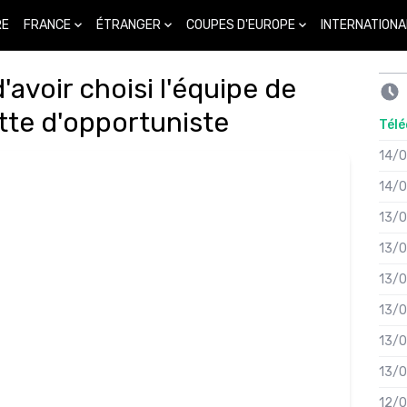
FRANCE
ÉTRANGER
COUPES D'EUROPE
INTERNATIONA
RE
'avoir choisi l'équipe de
ette d'opportuniste
Télé
14/
14/
13/
13/
13/
13/
13/
13/
12/