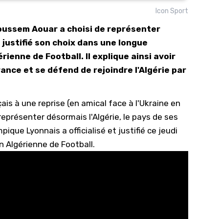
Icon Sport
10/
Houssem Aouar a choisi de représenter
09/
a justifié son choix dans une longue
09/
ienne de Football. Il explique ainsi avoir
09/
ance et se défend de rejoindre l'Algérie par
09/
09/
çais à une reprise (en amical face à l'Ukraine en
09/
eprésenter désormais l'Algérie
, le pays de ses
08/
pique Lyonnais a officialisé et justifié ce jeudi
n Algérienne de Football.