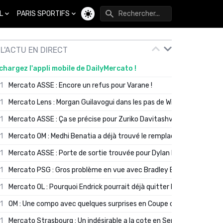
L
PARIS SPORTIFS
Changer de thème
L'ACTU EN DIRECT
chargez l'appli mobile de DailyMercato !
01
Mercato ASSE : Encore un refus pour Varane !
01
Mercato Lens : Morgan Guilavogui dans les pas de Will Still ?
01
Mercato ASSE : Ça se précise pour Zuriko Davitashvili
01
Mercato OM : Medhi Benatia a déjà trouvé le remplaçant de Robinio
01
Mercato ASSE : Porte de sortie trouvée pour Dylan Batubinsika
01
Mercato PSG : Gros problème en vue avec Bradley Barcola ?
01
Mercato OL : Pourquoi Endrick pourrait déjà quitter Lyon en janvier
01
OM : Une compo avec quelques surprises en Coupe de France
01
Mercato Strasbourg : Un indésirable a la cote en Serie A