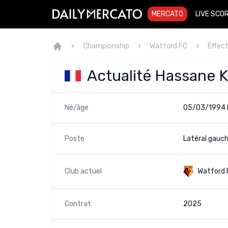
MERCATO
LIVE SCO
Championship
Watford FC
Éffect
Actualité Hassane 
Né/âge
05/03/1994 
Poste
Latéral gauch
Club actuel
Watford 
Contrat
2025