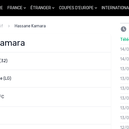
FRANCE
ÉTRANGER
COUPES D'EUROPE
INTERNATIONA
RE
if
Hassane Kamara
Télé
Kamara
14/
14/
(32)
13/
e (LG)
13/
13/
FC
13/
13/
13/
12/