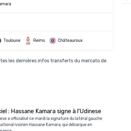
amara
12/
12/
12/
12/
Toulouse
Reims
Châteauroux
12/
11/0
tes les dernières infos transferts du mercato de
11/0
11/0
11/0
10/
10/
ciel : Hassane Kamara signe à l'Udinese
10/
ese a officialisé ce mardi la signature du latéral gauche
national ivoirien Hassane Kamara, qui débarque en
10/
nance...