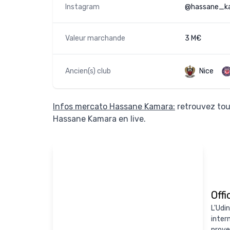
Instagram
@hassane_k
Valeur marchande
3 M€
Ancien(s) club
Nice
Infos mercato Hassane Kamara:
retrouvez tou
Hassane Kamara en live.
Offi
L'Udin
inter
prove