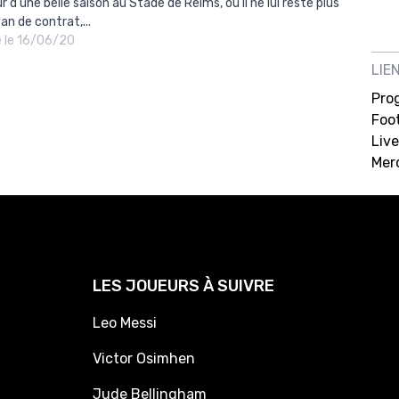
 d'une belle saison au Stade de Reims, où il ne lui reste plus
an de contrat,...
é le 16/06/20
LIE
Pro
Foot
Live
Mer
LES JOUEURS À SUIVRE
Leo Messi
Victor Osimhen
Jude Bellingham