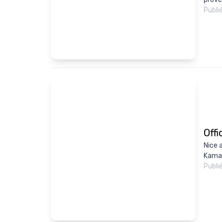
Publi
Off
Nice 
Kamar
Publi