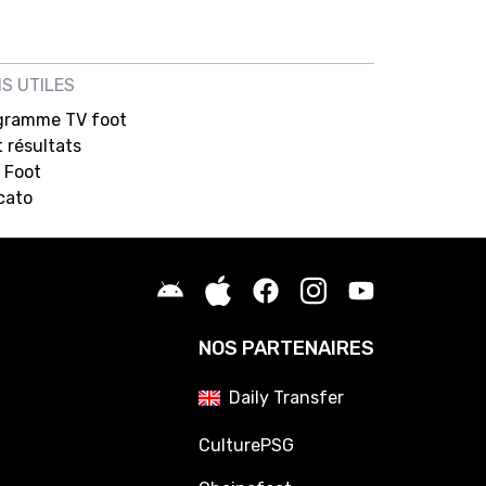
NS UTILES
gramme TV foot
 résultats
 Foot
cato
NOS PARTENAIRES
Daily Transfer
CulturePSG