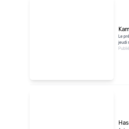
Kama
Le pr
jeudi 
Publi
Has