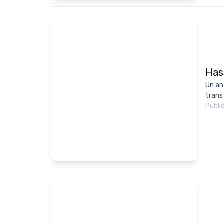
Has
Un an
transf
Publi