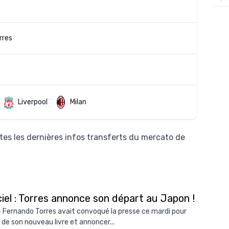
12/
12/
rres
12/
12/
12/
11/0
Liverpool
Milan
11/0
11/0
es les dernières infos transferts du mercato de
11/0
10/
10/
ciel : Torres annonce son départ au Japon !
10/
- Fernando Torres avait convoqué la presse ce mardi pour
r de son nouveau livre et annoncer...
10/