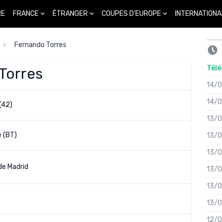
FRANCE
ÉTRANGER
COUPES D'EUROPE
INTERNATIONA
RE
Fernando Torres
Télé
Torres
14/
14/
(42)
13/
 (BT)
13/
13/
de Madrid
13/
13/
13/
12/