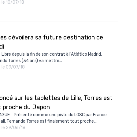
é le 10/07/18
10/
09/
09/
es dévoilera sa future destination ce
09/
di
09/
 Libre depuis la fin de son contrat à l'Atlético Madrid,
09/
ndo Torres (34 ans) va mettre...
é le 09/07/18
09/
08/
ncé sur les tablettes de Lille, Torres est
t proche du Japon
AGUE - Présenté comme une piste du LOSC par France
all, Fernando Torres est finalement tout proche...
é le 29/06/18