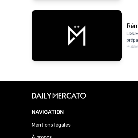
Rém
LIGUE 
prépar
Publi
NAVIGATION
Mentions légales
À propos