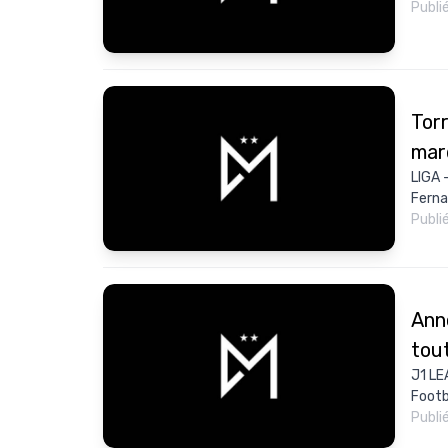
Publi
Torr
mar
LIGA -
Ferna
Publi
Anno
tou
J1 LE
Footb
Publi