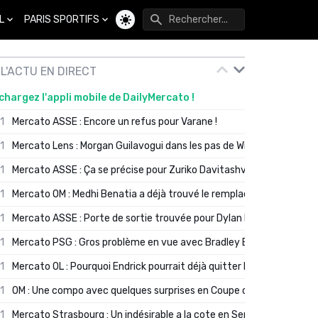
L
PARIS SPORTIFS
Changer de thème
L'ACTU EN DIRECT
chargez l'appli mobile de DailyMercato !
01
Mercato ASSE : Encore un refus pour Varane !
01
Mercato Lens : Morgan Guilavogui dans les pas de Will Still ?
01
Mercato ASSE : Ça se précise pour Zuriko Davitashvili
01
Mercato OM : Medhi Benatia a déjà trouvé le remplaçant de Robinio
01
Mercato ASSE : Porte de sortie trouvée pour Dylan Batubinsika
01
Mercato PSG : Gros problème en vue avec Bradley Barcola ?
01
Mercato OL : Pourquoi Endrick pourrait déjà quitter Lyon en janvier
01
OM : Une compo avec quelques surprises en Coupe de France
01
Mercato Strasbourg : Un indésirable a la cote en Serie A