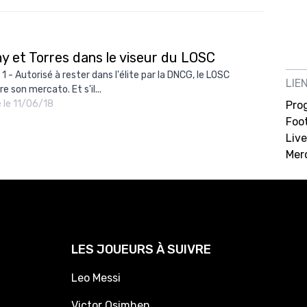
y et Torres dans le viseur du LOSC
1 - Autorisé à rester dans l'élite par la DNCG, le LOSC
LIE
e son mercato. Et s'il...
é le 11/06/18
Pro
Foot
Live
Mer
LES JOUEURS À SUIVRE
Leo Messi
Victor Osimhen