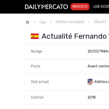
MERCATO
LIVE SCO
Liga
Atlético de Madrid
Éffectif
Actualité Fernando 
Né/âge
20/03/1984 
Poste
Avant-centre
Club actuel
Atlético 
Contrat
2018